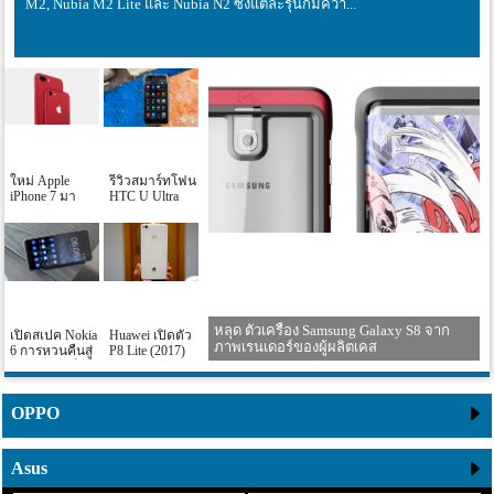
M2, Nubia M2 Lite และ Nubia N2 ซึ่งแต่ละรุ่นก็มีควา...
ใหม่ Apple
รีวิวสมาร์ทโฟน
iPhone 7 มา
HTC U Ultra
พร้อมสีแดงอัน
ร้อนแรง
หลุด ตัวเครื่อง Samsung Galaxy S8 จาก
เปิดสเปค Nokia
Huawei เปิดตัว
ภาพเรนเดอร์ของผู้ผลิตเคส
6 การหวนคืนสู่
P8 Lite (2017)
วงการสมาร์ท
มาพร้อมหน้าจอ
โฟน
1080p ชิพเซ็ท
Kirin 655
OPPO
Asus