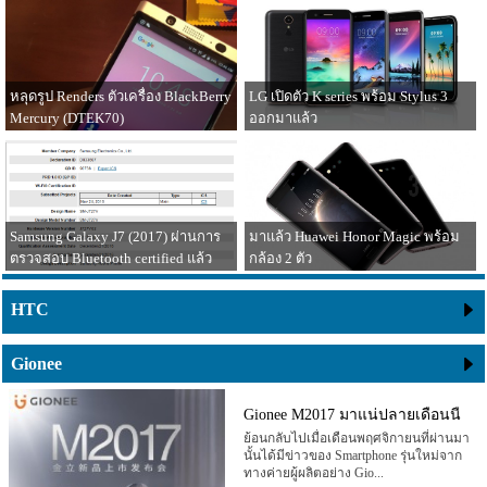
27 ธันวาคม 2559
26 ธันวาคม 2559
หลุดรูป Renders ตัวเครื่อง BlackBerry
LG เปิดตัว K series พร้อม Stylus 3
Mercury (DTEK70)
ออกมาแล้ว
25 ธันวาคม 2559
24 ธันวาคม 2559
Samsung Galaxy J7 (2017) ผ่านการ
มาแล้ว Huawei Honor Magic พร้อม
ตรวจสอบ Bluetooth certified แล้ว
กล้อง 2 ตัว
HTC
23 ธันวาคม 2559
20 ธันวาคม 2559
Gionee
Gionee M2017 มาแน่ปลายเดือนนี้
ย้อนกลับไปเมื่อเดือนพฤศจิกายนที่ผ่านมา
นั้นได้มีข่าวของ Smartphone รุ่นใหม่จาก
ทางค่ายผู้ผลิตอย่าง Gio...