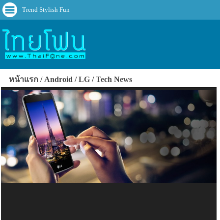
Trend Stylish Fun
หน้าแรก
Android
LG
Tech News