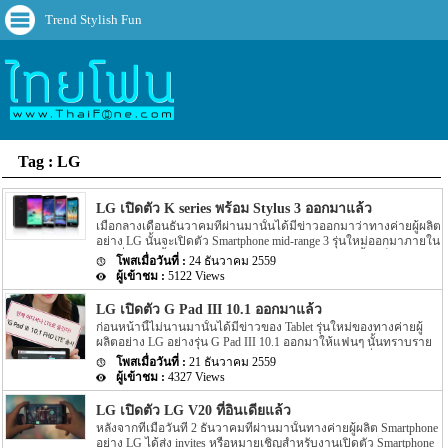
Trend Stylish Fun
Tag : LG
LG เปิดตัว K series พร้อม Stylus 3 ออกมาแล้ว
เมื่อกลางเดือนธันวาคมที่ผ่านมานั้นได้มีข่าวออกมาว่าทางค่ายผู้ผลิต
อย่าง LG นั้นจะเปิดตัว Smartphone mid-range 3 รุ่นใหม่ออกมาภายใน
งานที่จะเกิดขึ้นต้นปีอย่างงาน CES 2017 โดยรุ่นใหม่นี้จะเป็นรุ่นใน
24 ธันวาคม 2559
ตระกูล K series อย่าง K3, K4, K8, และ K10 และอีกรุ่นหนึ่งจะเป็น
5122 Views
Stylus 3 โดยรายละเอียดในตอนนั้นไม่ได้ระบุอะไรออกมามากนัก แต่
ล่าสุดนี้กลับมีข่าวของแต่ละรุ่นออกมาอีกครั้ง โดยข่าวล่าสุดของ
LG เปิดตัว G Pad III 10.1 ออกมาแล้ว
แต่ละรุ่นนั้น ตามข่าวระบุออกมาว่า Smartphone ในตระกูล K series
ก่อนหน้านี้ไม่นานมานั้นได้มีข่าวของ Tablet รุ่นใหม่ของทางค่ายผู้
อย่าง K3, K4, K8, และ K10 นั้นจะถูกเปิดตัวออกมาภายในงาน CES
ผลิตอย่าง LG อย่างรุ่น G Pad III 10.1 ออกมาให้แฟนๆ นั้นทราบราย
2017 ที่จะถึงนี้แน่นอน อีกทั้งตามข่าวยังได้ระบุ Spec ของตัวเครื่อง
ละเอียดกันไปแล้ว โดยรายละเอียดของ G Pad III 10.1 ที่ออกมาก่อน
ออกมาอีกด้วย โดย K10 (2017) จะถูกขับเคลื่อนด้วย Chipset อย่าง
21 ธันวาคม 2559
หน้านี้ได้ถูกเปิดเผย โดย tipster ที่น่าเชื่อถือได้คนหนึ่งอย่าง @evleaks
Mediatek’s MT6750 หน้าจอแสดงผลขนาด 5.3 นิ้ว หน้าจอเป็นแบบ
4327 Views
แต่ล่าสุดนั้นกลับมีข่าวของ G Pad III 10.1 ออกมาอีกครั้ง สำหรับข่าว
HD […]
ล่าสุดของ G Pad III 10.1 ที่ออกมาล่าสุดนั้น ตามข่าวระบุว่าทางค่ายผู้
LG เปิดตัว LG V20 ที่อินเดียแล้ว
ผลิตอย่าง LG ได้เปิดตัว Tablet รุ่นใหม่อย่าง G Pad III 10.1 ออกมา
หลังจากที่เมื่อวันที่ 2 ธันวาคมที่ผ่านมานั้นทางค่ายผู้ผลิต Smartphone
แล้ว โดยตัวเครื่องนั้นจะมีหน้าจอแสดงผลขนาด 10.1 นิ้ว โดยความ
อย่าง LG ได้ส่ง invites หรือหมายเชิญสำหรับงานเปิดตัว Smartphone
ละเอียดของหน้าจอนั้นจะให้ความละเอียดอยุ่ที่ 1920×1200 ตัวเครื่อง