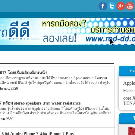
Tre
2017 โดยเริ่มผลิตเดือนหน้า
างเดือนกรกฏาคมที่ผ่านมานั้นได้มีข่าวของทาง Apple ออกมา โดยราย
ีหน้าจะมี iPad 3 รุ่นใหม่ถุกเปิดตัวออกมา อีกทั้งข่าวยังได้ระบุว่า สำหรับ
Apple
าภายในปี 2018 โดยล่าสุดนั้นก็มีข่าวของ iPad รุ่นใหม่ออกมาอีกครั้ง
ิกายน 2559
Marsh
.5 นิ้ว รุ่นใหม่ของทาง Apple นั้นระบุว่าทาง Apple นั้นจะเริ่มผลิต tablet รุ่น
้นหมายความว่า tablet รุ่นใหม่ๆ นั้นน่าจะถูกเปิดตัวออกมาในช่วง 3 เดือน
core
X
ั้งรายละเอียดยังได้ระบุออกมาอีกว่า iPad 2 รุ่นใหม่อย่าง 10.5″ iPad และรุ่น
TEN
 พร้อม stereo speakers และ water resistance
ัวออกมาพร้อมๆ กัน โดยทั้ง 2 รุ่นนั้นจะถูกขับเคลื่อนตัวเครื่องด้วย chipset
one รุ่นใหม่ของทาง Apple อย่าง iPhone 7 โดยตัวเครื่อง iPhone 7 รุ่นใหม่
10.5 นิ้วนั้นคาดการณ์กันว่าน่าจะขายได้ […]
ปรับเปลี่ยนเล็กน้อย สำหรับตัวเครื่องจะเป็นอย่างไรนั้นเราไปดูกันเลยดีกว่า
องกันน้ำหรือ water และ dust-resistant อย่าง IP67 โดยจะสามารถป้องกันได้
ใ
ายน 2559
ความลึกประมาณ 1 เมตร โดยตัวเครื่องของ iPhone 7 นี้นั้นได้มีการปรับ
ของ antenna bands นั้นจะถูกเลื่อนไปอยู่บนสุดของตัวเครื่องและทางด้านล่าง
ัวเครื่องดูสวยงามมากขึ้น ส่วนสีของตัวเครื่องจะมีโทนสีดำเพิ่มมากเป็น Jet
 ของ Apple iPhone 7 และ iPhone 7 Plus