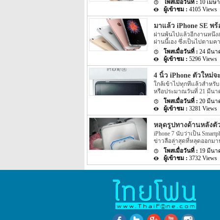
10 เมษา
อย่างแน่ชัด โดยล่าสุดนั้น 
4105 Views
แล้ว สำหรับการสั่งซื้อ iPhon
และ online โดยการสั่งซื้อ
มาแล้ว iPhone SE พร้
ประเทศอินเดียอย่าง Flipkar
ผ่านพ้นไปแล้วอีกงานหนึ่งสำ
39,000 ($585) หรือประมา
ผ่านนี้เอง ซึ่งเป็นไปตามค
ตัวเครื่องประมาณ INR 49,
รุ่นใหม่นามว่า iPhone SE แ
ขนาด 64GB สำหรับสีของตัวเ
24 มีนา
งานดังกล่าวผลิตภัณฑ์อย่าง
5296 Views
ก่อนหน้านี้มีข่าวต่างๆ เกี
ข่าวลือบ้าง แต่ตอนนี้ iPh
4 นิ้ว iPhone ตัวใหม่จ
ละเอียดดังนี้ สำหรับลักษ
ใกล้เข้าไปทุกทีแล้วสำหรั
บ้างก็บอกว่าตัวเครื่องจะมีล
หรือประมาณวันที่ 21 มีนา
นั้นมีลักษณะการออกแบบที่
จะเปิดตัว iPhone รุ่นเล็กห
เปลี่ยนแปลงเท่านั้น […]
20 มีนา
นั่นเอง ซึ่งใกล้วันเปิดตัวเ
3281 Views
ของ 4 นิ้ว iPhone ตัวใหม่
ตัวใหม่นั้นได้ระบุว่าชื่อที่
หลุดรูปทางด้านหลังตัว
เป็น iPhone 5se โดยข่าวดัง
iPhone 7 นับว่าเป็น Smart
เพียงแค่คำพูดแต่เป็นรูป S
ข่าวลือล่าสุดที่หลุดออกมาน
ระบุว่ามีขนาดพื้นที่ขนาด 
camera นั้นเอง โดยข่าวใน
ขนาดพื้นที่เริ่มต้นที่ 8GB เ
19 มีนา
Apple แต่อย่างใด แต่ล่าสุ
มีขนาด 32GB […]
3732 Views
7 ที่ถูกเปิดเผยออกมาล่าสุด
เลยนั้นเอง โดยข่าวลือที่ผ่า
หลุดล่าสุดถือว่าเป็นเครื่
ออกแบบตัวเครื่อง iPhone 7
หรือที่เรารู้จักกันอีกชื่อ
อย่าง iPhone 6S ที่มีขีดท