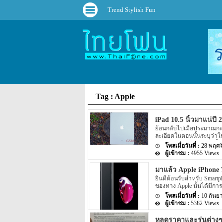
Trend Stylish Fun
Tag : Apple
iPad 10.5 นิ้วมาแน่ปี 
ย้อนกลับไปเมื่อประมาณกล
ละเอียดในตอนนั้นระบุว่าในป
หน้าจอแบบ AMOLED นั้นจะม
28 พฤศจ
สำหรับข่าวล่าสุดของ iPad 10
4955 Views
ใหม่ภายในเดือนหน้า ซึ่งนั
แรกของปี 2017 นั่นเอง อีกท
มาแล้ว Apple iPhone 7
12.9 นิ้ว นั้นน่าจะถูกเปิดต
ยินดีต้อนรับสำหรับ Smartph
อย่าง Apple A10X โดยรุ่น 
ของทาง Apple นั้นได้มีการ
iPhone 7 มาพร้อมกับระบบป้
10 กันย
นั้นระยะประมาณ 30 นาทีใน
5382 Views
เปลี่ยนเล็กน้อย โดยในส่วน
สุดของตัวเครื่อง เพื่อให้ต
หลุดราคาและรุ่นต่างๆ