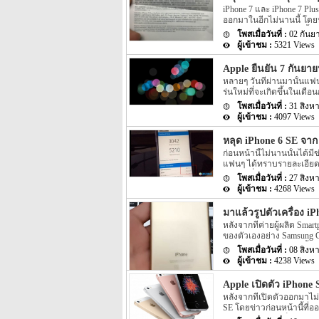
Black และ Black และยังมีส
iPhone 7 และ iPhone 7 Plus
headphone นั้นจะหายไป โดย
ออกมาในอีกไม่นานนี้ โดยห
มากมาย โดยก่อนหน้านี้ยัง
02 กันย
ทั้งข่าวที่อาจจะเป็นความจ
5321 Views
ของ iPhone 7 และ iPhone 7
และ iPhone 7 Plus นี้นั้นไ
Apple ยืนยัน 7 กันยายน
อีกด้วยว่ามีรุ่นใหนบ้าง โ
หลายๆ วันที่ผ่านมานั้นแฟ
นั้นระบุว่าทั้ง iPhone 7 แล
ร่นใหม่ที่จะเกิดขึ้นในเดื
วันมาอย่างแน่ชัด แต่ล่าสุด
31 สิงห
ตัว iPhone รุ่นใหม่ที่จะเ
4097 Views
Apple ที่ส่งออกมานี้้นั้น
อย่างแน่ชัดเลยว่างานดังกล่า
หลุด iPhone 6 SE จา
แน่ชัดอีกหนึ่งสิ่งนั้นก็คือ
ก่อนหน้านี้ไม่นานนั้นได้ม
สำหรับรุ่น iPhone ที่ทาง 
แฟนๆ ได้ทราบรายละเอียดก
iPhone รุ่นใหม่นี้จะมีทั้งหม
ข่าวลือที่อาจจะไม่เป็นจร
มีให้เลือกทั้งหมดเพียง 2 รุ่
27 สิงห
เป็นกล่องของ iPhone 6 SE
ใหม่ที่จะถูกเปิดตัวออกมาน
4268 Views
ละเอียดกันอีกครั้ง โดยก่อน
เป็นรุ่นใหม่อย่าง […]
ประมาณเดือนหน้านี้นั้นน่า
มาแล้วรูปตัวเครื่อง iP
ให้เราเห็นกันหลายข่าวทำใ
หลังจากที่ค่ายผู้ผลิต Smart
ไม่นานนี้นั้นจะเป็น iPhone
ของตัวเองอย่าง Samsung Ga
[…]
ไม่น้อยหน้า โดยล่าสุดนั้นกล
08 สิงห
ออกมาอีกไม่นานนี้ หลุดออก
4238 Views
มีข่าวของ iPhone 7 ของทา
เท่านั้น แต่ข่าวล่าสุดนั้นจ
Apple เปิดตัว iPhone S
มาอีกด้วย สำหรับรุปของตัว
หลังจากที่เปิดตัวออกมาไม่
prototypes หรือเครื่องตันแ
SE โดยข่าวก่อนหน้านี้ที่ออ
ได้มีเพียงรุ่น iPhone 7 รุ่
ประเทศอินเดียวเป็นประเท