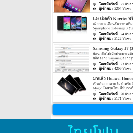
Smartphone 3 รุ่นใหม่ที่ม
25 ธันว
DTEK60 นั้นได้มีข่าวออกมา
5204 Views
เมื่อไม่นานมานี้นั้นก็ได
ในตอนนั้นเป็นรูปของตัวเคร
LG เปิดตัว K series พ
เป็นรูปทางด้านหนัาและด้าน
เมื่อกลางเดือนธันวาคมที่ผ
จะเป็นรูปของตัวเครื่องเหมือ
Smartphone mid-range 3 รุ
แสดงตัว keyboard ที่เป็นแ
เป็นรุ่นในตระกูล K series
จะมีการปรับเปลี่ยนตำแหน่
24 ธันว
ตอนนั้นไม่ได้ระบุอะไรออกม
จอนั้นจะยังคงเป็นในรูปแบบ
5122 Views
ของแต่ละรุ่นนั้น ตามข่าวร
มาว่าทางค่ายผู้ผลิตอย่าง 
จะถูกเปิดตัวออกมาภายในงาน
Samsung Galaxy J7 (2
ออกมาอีกด้วย โดย K10 (20
ย้อนกลับไปเมื่อประมาณต้นเ
ขนาด 5.3 นิ้ว หน้าจอเป็
ผลิตอย่าง Samsung อย่างร
ละเอียดตอนนั้น Samsung Gal
23 ธันว
จากนั้นก็ไม่มีข่าวใดๆ ออก
4209 Views
สำหรับข่าวล่าสุดของ Samsu
ของทาง Samsung นั้นได้ผ่าน
มาแล้ว Huawei Honor 
(SIG) แล้ว โดยหมายเลข mo
เปิดตัวออกมาแล้วสำหรับ Sm
Magic โดยรุ่นใหม่นี้นับว่าเ
เป็นแบบ curvy body ที่ทา
20 ธันว
เครื่องนั้นจะเป็นอย่างไรนั
5171 Views
แบบ AMOLED ส่วนความละเ
จอจะเป็นแบบ curved glass
บางอยู่ที่ 7.8mm น้ำหนัก 14
ด้านหลังของตัวเครื่องจะม
อยู่ที่ 12MP รูรับแสงมี
ของตัวเครื่อง รูรับแสงมีข