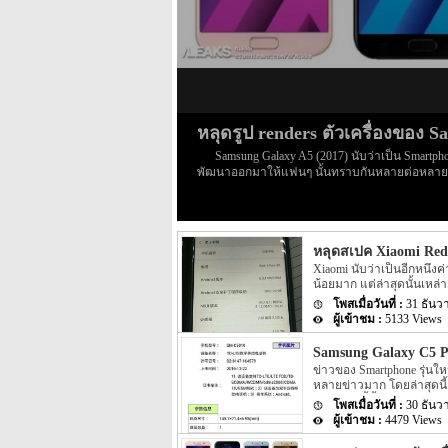
หลุดรูป renders ตัวเครื่องของ 
Samsung Galaxy A5 (2017) นับว่าเป็น Smartpho
พัฒนาออกมาให้แฟนๆ นั้นทราบกันหลายต่อหลายเดือนแ
benchmark ถูกเปิดเผยออกมาให้แฟนๆ ทราบกันแล้ว 
ข่าวระบุว่าตัวเครื่องนั้นผ่านการตรวจสอบจาก WiFi c
ต่างๆ ของ Samsung Galaxy A5 (2017) ถูกเปิดเ
ช้านี้ แต่ล่าสุดนี้กลับมีข่าวของ Samsung Galaxy
หลุดสเปค Xiaomi Red
(2017) นี้นั้น ตามข่าวได้ระบุ Spec ภายในตัวเครื
พร้อมกับหน้าจอแสดงผลขนาด 5.2 นิ้ว ความละเอี
Xiaomi นับว่าเป็นอีกหนึ่งค่
เอียดอของกล้องนั้นจะให้ความละเอียดของกล้องอยุ
น้อยมาก แต่ล่าสุดนั้นเหล่า
คราวความคืบหน้าของ Smar
31 ธันว
รุ่นใหม่จากทางค่ายผู้ผลิต 
5133 Views
เปิดตัว Smartphone รุ่นใหม
Redmi Note 4X โดยก่อนหน้
Samsung Galaxy C5 
ตอนนั้นได้เปิดเผย Spec ภา
ข่าวของ Smartphone รุ่นให
เท่านั้น แต่ข่าวล่าสุดของ 
หลายข่าวมาก โดยล่าสุดนี้
เผยออกมานี้นั้นได้แสดงหน
Samsung นี้นั้น ตามข่าวระ
30 ธันว
Galaxy C5 Pro นั้นได้ผ่า
4479 Views
ทาง Samsung อย่าง Samsun
จาก TENAA ไปไม่นานนี้เอง