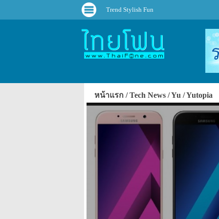
Trend Stylish Fun
หน้าแรก
Tech News
Yu
Yutopia