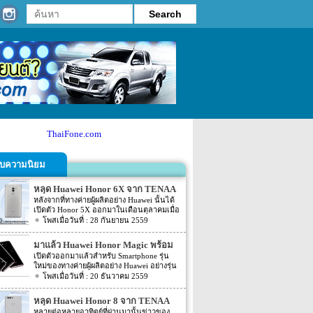
ThaiFone.com
รับความนิยม
หลุด Huawei Honor 6X จาก TENAA
หลังจากที่ทางค่ายผู้ผลิตอย่าง Huawei นั้นได้
เปิดตัว Honor 5X ออกมาในเดือนตุลาคมเมื่อ
ปี 2015 ที่ผ่านมานั้น ก็นับว่าเป็นอีกหนึ่งรุ่นที่
28 กันยายน 2559
ได้รับเสียงตอบจากแฟนๆ ดีพอสมควร โดย
ล่าสุดนั้นกลับมี Smartphone รุ่นต่อยอดของ
มาแล้ว Huawei Honor Magic พร้อม
Honor 5X อย่าง Huawei Honor 6X ถูกเปิด
กล้อง 2 ตัว
เปิดตัวออกมาแล้วสำหรับ Smartphone รุ่น
เผยออกมาให้แฟนๆ นั้นได้รับกันอีกครั้ง
ใหม่ของทางค่ายผู้ผลิตอย่าง Huawei อย่างรุ่น
สำหรับข่าวความคืบหน้าล่าสุดของ Huawei
Huawei Honor Magic โดยรุ่นใหม่นี้นับว่าเป็น
20 ธันวาคม 2559
Honor 6X นี้นั้น ตามข่าวระบุว่าบนหน้า
รุ่นใหม่ที่เป็นที่น่าจับตาเป็นอย่างมาก เพราะ
เว็บไซต์จากประเทศจีนอย่างเว็บไซต์ TENAA
ลักษณะของตัวเครื่องรุ่นนี้จะเป็นแบบ curvy
นั้นได้เปิดเผยรายละเอียดของตัวเครื่อง
หลุด Huawei Honor 8 จาก TENAA
body ที่ทาง Huawei นั้นพัฒนาออกมาได้เป็น
Huawei Honor 6X ออกมาให้แฟนๆ นั้นทราบ
หลายต่อหลายอาทิตย์ที่ผ่านมานั้นข่าวของ