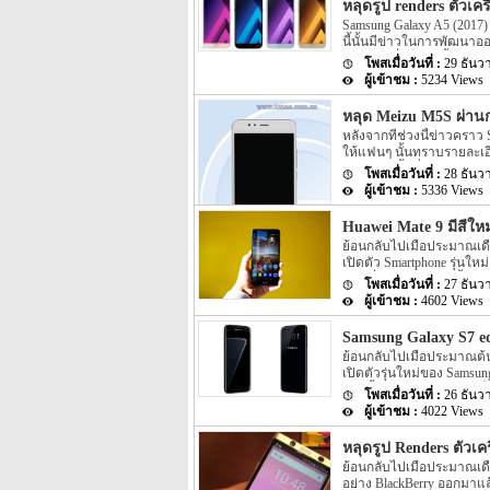
หลุดรูป renders ตัวเค
Spec ของตัวเครื่องตามข่าวร
Samsung Galaxy A5 (2017) 
เครื่องอย่าง Snapdragon [
นี้นั้นมีข่าวในการพัฒนาอ
สิงหาคมที่ผ่านมานั้นตัวเค
29 ธันว
เมื่อเดือนตุลาคมที่ผ่านมา
5234 Views
จาก WiFi certified แล้ว ต่
Galaxy A5 (2017) ถูกเป
หลุด Meizu M5S ผ่า
ไม่ช้านี้ แต่ล่าสุดนี้กลั
หลังจากที่ช่วงนี้ข่าวคราว
Samsung Galaxy A5 (2017)
ให้แฟนๆ นั้นทราบรายละเอ
แล้ว โดย Spec ของตัวเครื
ให้แฟนๆ นั้นติ่นเต้นกันแล
หน้าจอแสดงผลนั้นจะให้คว
28 ธันว
นั้น ตามข่าวระบุว่า Smar
ของกล้องอยุ่ที่ 16 MP สำห
5336 Views
โดยรายละเอียดของตัวเครื่อ
เลือกอย่างรุ่น M612Q และร
Huawei Mate 9 มีสีใหม
ตัวเครื่องที่เหมือนกัน โดย
ย้อนกลับไปเมื่อประมาณเดือ
ถูกขับเคลื่อนด้วย Chipset
เปิดตัว Smartphone รุ่นให
ตอนที่เปิดตัวออกมานั้นจมี
27 ธันว
Brown, Ceramic White, และ
4602 Views
ล่าสุดของ Huawei Mate 9 นี
เครื่องที่เพิ่มมานี้นั้นจะเป็
Samsung Galaxy S7 edg
มีให้เลือกในทุกๆ รุ่นทั้
ย้อนกลับไปเมื่อประมาณต้นเ
[…]
เปิดตัวรุ่นใหม่ของ Samsun
จากนั้นทาง Samsung เองก็
26 ธันว
ออกมาอีก แต่ล่าสุดนี้กลับม
4022 Views
คร่าวล่าสุดของ Samsung Ga
จำหน่าย Black Pearl รุ่น
หลุดรูป Renders ตัวเ
หรือเดือนมกราคม 2017 ที่จะ
ย้อนกลับไปเมื่อประมาณเดือ
อย่าง BlackBerry ออกมาแล