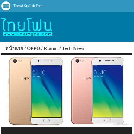
Trend Stylish Fun
หน้าแรก
OPPO
Rumor
Tech News