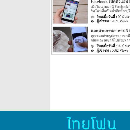
Facebook เปิดตัวแอพ
เมื่อไม่นานมานี้ Faceboo
ร์ทโฟนที่เสป็คต่ำอีกทั้งอย
ข้อมูลข่าวสาร จากก่อนหน้
09 มิถุ
แอฟริกา โดยแอพอาจจะมีการ
2071 Views
กราฟฟิก UI ที่น้อยลง
แอพถ่ายภาพอาหาร 3 มิ
คุณชอบถ่ายรูปอาหารทุกมื้
กลิ่นและรสชาติไปด้วยหากเป็
ช่วยให้คุณแชร์ภาพอาหารท
09 มิถุ
6662 Views