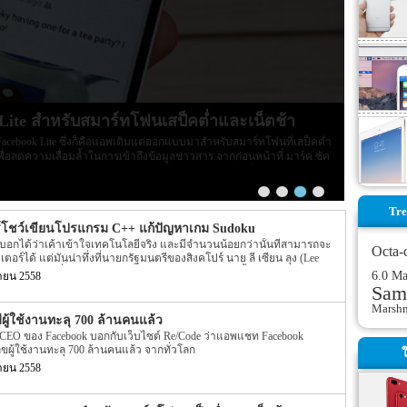
Lite สำหรับสมาร์ทโฟนเสป็คต่ำและเน็ตช้า
 Facebook Lite ซึ่งก็คือแอพเดิมแต่ออกแบบมาสำหรับสมาร์ทโฟนที่เสป็คต่ำ
ง เพื่อลดความเลื่อมล้ำในการเข้าถึงข้อมูลข่าวสาร จากก่อนหน้าที่ มาร์ค ซัค
เน็ตให้กับคนแอฟริกา โดยแอพอาจจะมีการตัดฟังก์ชั่นที่ไม่จำเป็นออกไป
ี่น้อยลง
Tre
์โชว์เขียนโปรแกรม C++ แก้ปัญหาเกม Sudoku
รถบอกได้ว่าเค้าเข้าใจเทคโนโลยีจริง และมีจำนวนน้อยกว่านั้นที่สามารถจะ
Octa-
ร์ได้ แต่มันน่าทึ่งที่นายกรัฐมนตรีของสิงคโปร์ นาย ลี เซียน ลุง (Lee
๊ดโปรแกรมที่เค้าเขียนไว้บน Facebook ส่วนตัวในวันนี้ พร้อมกับขอให้ช่วย
6.0 M
นายน 2558
กรมให้ด้วย
Sam
Marsh
ผู้ใช้งานทะลุ 700 ล้านคนแล้ว
ร์ก CEO ของ Facebook บอกกับเว็บไซต์ Re/Code ว่าแอพแชท Facebook
เลขผู้ใช้งานทะลุ 700 ล้านคนแล้ว จากทั่วโลก
ใ
นายน 2558