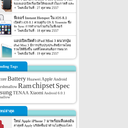
แอพ Dacuda
ของแอปเปิลเริ่มเปิดให้จองแล้วในเกาหลี และ
พร้อมวางจำหน่ายในร้านวันศุกร์ที่ 31 ตุลาคม
27 ตุลาคม 2557
นักวิเคราะห์รายงานว่าจะมียอดจองถึง
100,000 ออเดอร์ โดย 10,000 ออเดอร์เข้า
ฟีเจอร์ Instant Hotspot ใน iOS 8.1
มาในนาทีแรก และถึง 5 หมืนออเดอร์ใน 30
เชื่อมต่ออินเตอร์เน็ตอัตโนมัติ
เปิดตัว iOS 8.1 ควบคู่กับ OS X Yosemite ซึ่ง
นาทีต่อมา เมื่อเทียบกับซัมซุง Galaxy Note 4
จะ Sync การทำงานร่วมกันในฟีเจอร์
ที่มียอดจอง 30,000 เครื่อง ในช่วงเวลา
Continuity สามารถรับสาย ตอบข้อความของ
18 ตุลาคม 2557
เดียวกัน
iPhone ได้จากเครื่อง Mac ทำงานข้าม
อุปกรณ์อย่างไร้รอยต่อ สามารถพิมพ์อีเมล์บน
แอปเปิลเปิดตัว iPad Mini 3 ผนวกปุ่ม
iPads ค้างไว้แล้วมาพิมพ์ต่อที่เครื่อง Mac ได้
Touch-ID สแกนลายนิ้วมือ
iPad Mini 3 มีการปรับปรุงประสิทธิภาพโดย
รวมให้ดียิ่งขึ้น แต่ที่โดดเด่นคือการผนวก
ฟีเจอร์สแกนลายนิ้วมือหรือ Touch-ID ที่ปุ่ม
19 ตุลาคม 2557
โฮมเหมือนกับ iPhone ซึ่งช่วยในเรื่องความ
ปลอดภัยในการทำธุรกรรมด้วยกับ Apple Pay
และปกป้องความเป็นส่วนตัว
nding Tags
Battery
core
Apple
Huawei
Android
chipset
Ram
Spec
arshmallow
sung
TENAA
Xiaomi
Android 6.0.1
mallow
หม่ล่าสุด
ใหม่ Apple iPhone 7 มาพร้อมสีแดงอัน
ร้อนแรง
ล่าสุดที่ Apple บริษัทชั้นนำด้านไอทีของโลก