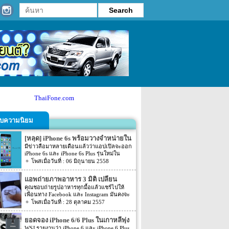
ThaiFone.com
รับความนิยม
[หลุด] iPhone 6s พร้อมวางจำหน่ายใน
วันที่ 25 กันยายน
มีข่าวลือมาหลายเดือนแล้วว่าแอปเปิลจะออก
iPhone 6s และ iPhone 6s Plus รุ่นใหม่ใน
สัปดาห์ และตามมาด้วยข้อมูลที่หลุดออกมา
06 มิถุนายน 2558
ล่าสุดของแผนการเปิดตัวนี้ โดยหลายบริษัทผู้
ให้บริการระบบโครงข่ายอย่าง Vodafone ของ
แอพถ่ายภาพอาหาร 3 มิติ เปลี่ยน
U.K. ก็ได้เผยว่าสมาร์ทโฟนรุ่นใหม่จะวาง
iPhone เป็นเครื่องสแกน
คุณชอบถ่ายรูปอาหารทุกมื้อแล้วแชร์ไปให้
จำหน่ายที่ร้านในวันที่ 25 กันยายนนี้ แม้ไม่ได้
เพื่อนทาง Facebook และ Instagram มันคงจะ
บอกว่าเป็น iPhone 6s แต่จากช่วงเวลาเปิดตัว
ดีถ้าสามารถส่งกลิ่นและรสชาติไปด้วยหาก
28 ตุลาคม 2557
วางจำหน่ายสมาร์ทโฟนรุ่นใหม่ของแอปเปิลก็
เป็นไปได้ แต่มีแอพหนึ่งชื่อว่า 3DAround ที่
คือช่วงเวลานี้เสมอ
กำลังจะมีใช้ใน iOS เร็วๆ นี้ จะช่วยให้คุณแชร์
ยอดจอง iPhone 6/6 Plus ในเกาหลีพุ่ง
ภาพอาหารที่คุณกินแบบ 3 มิติ จากผู้พัฒนา
100,000 ออเดอร์ แซง Note 4
WSJ รายงานว่า iPhone 6 และ iPhone 6 Plus