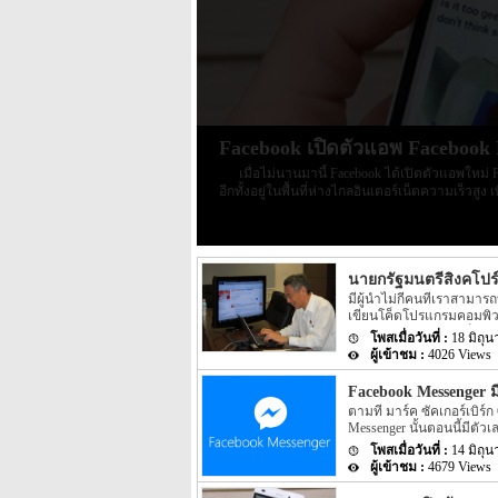
Facebook เปิดตัวแอพ Facebook 
เมื่อไม่นานมานี้ Facebook ได้เปิดตัวแอพใหม่
อีกทั้งอยู่ในพื้นที่ห่างไกลอินเตอร์เน็ตความเร็วสู
เกอร์เบิร์ก ได้ทำโครงการพัฒนาโครงข่ายอินเตอร์
ให้เหลือแต่การใช้งานพื้นฐาน และใช้กราฟฟิก UI ท
นายกรัฐมนตรีสิงคโปร
มีผู้นำไม่กี่คนที่เราสามา
เขียนโค็ดโปรแกรมคอมพิวเตอ
Hsien Loong) ได้โพสซ็อสโค
18 มิถุ
รายงานบั๊กในการรันโปรแ
4026 Views
Facebook Messenger มี
ตามที่ มาร์ค ซัคเกอร์เบิ
Messenger นั้นตอนนี้มีตัว
14 มิถุ
4679 Views