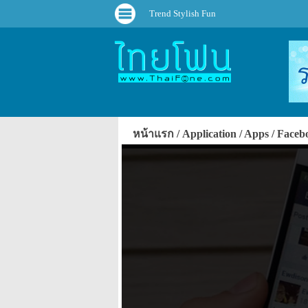
Trend Stylish Fun
หน้าแรก
Application
Apps
Faceb