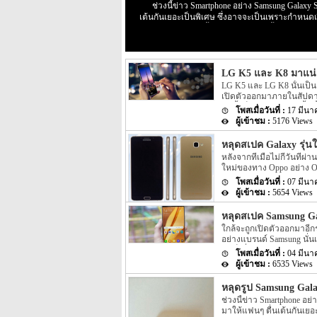
ช่วงนี้ข่าว Smartphone อย่าง Samsung Galaxy 
เต้นกันเยอะเป็นพิเศษ ซึ่งอาจจะเป็นเพราะกำหนด
อย่าง MWC 2016 นั้นใกล้เข้ามาแล้วนั้นเอง โดยก่อ
มานี้เอง แต่ล่าสุดนั้นกลับมีรูปหลุดของ Samsung G
Samsung Galaxy S7 ที่หลุดออกมาเมื่อไม่นานมานี้นั้
ออกมาล่าสุดนั้นจะมีสีที่แตกต่างไปจากตอนนั้นโดยสี
LG K5 และ K8 มาแน่อา
ทางด้านหน้าเครื่องอย่างเดียวเท่านั้น แต่ยังมีรูป
เห็นว่าทางด้านหลังของตัวเครื่องนั้นทั้งทางซ้า
LG K5 และ LG K8 นั้นเป็น 
Smartphone หน้าจอใหญ่ของทาง Samsung อีกรุ่นหน
เปิดตัวออกมาภายในสัปดาห์
กันนั้นก็คือประมาณ 5 นิ้ว 
17 มีนา
Mobile นั้นได้ออกมากล่าวชื่น
5176 Views
seeking a smartphone with g
หลุดสเปค Galaxy รุ่
หลังจากที่เมื่อไม่กี่วันที
ใหม่ของทาง Oppo อย่าง Op
กลับมีสเปคของ Samsung Ga
07 มีนา
สเปคของ Smartphone รุ่นให
5654 Views
อย่าง Samsung Galaxy A9 
มีข่าวลือต่างๆ ของ Sams
หลุดสเปค Samsung G
เดือนกุมภาพันธ์นั้นบนหน้
ใกล้จะถูกเปิดตัวออกมาอีกร
สเปคของ Samsung Galaxy A9
อย่างแบรนด์ Samsung นั่น
สอบสัญญาณอุปกรณ์เคลื่อ
เองก็เพิ่งเปิดตัว Samsung
04 มีนา
ของ Smartphone รุ่นใหม่
6535 Views
Samsung นั้นจะเป็นรุ่นใหม่
สเปคของ Galaxy A9 Pro ถู
หลุดรูป Samsung Gala
GFXBench สำหรับความละเอ
ช่วงนี้ข่าว Smartphone อย
ไม่มากนัก โดยจะอัพเกรดจา
มาให้แฟนๆ ตื่นเต้นกันเยอ