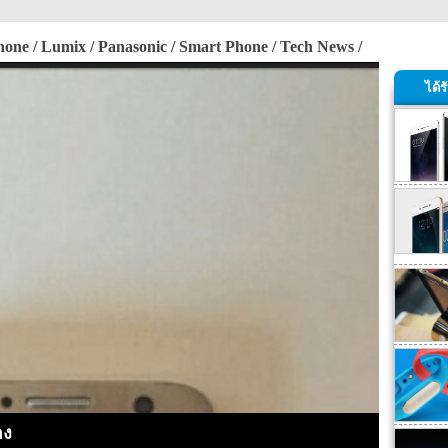
hone
Lumix
Panasonic
Smart Phone
Tech News
ได้
อง