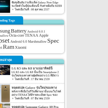
ที่นิยมในตลาดจีนและอาหรับเนื่องจากเป็นสี
ของทาง […]
มือชาวญี่ปุ่นเดือนนี้
ซัมซุงยืนยันว่าแฟ็บเล็ต Galaxy Note Edge
มงคลและแสดงถึงฐานะความร่ำรวย
จะเปิดตัวในญี่ปุ่นเดือนนี้ กับค่ายมือถือ KDDI
ที่มา: gsmarena
และ NTT DoCoMo และขณะนี้มันได้เปิดให้
08 ตุลาคม 2557
จองแล้วกับผู้ให้บริการของคุณ
nding Tags
sung
Battery
Android 6.0.1
TENAA
Octa-core
Apple
mallow
pset
Spec
Android 6.0 Marshmallow
Ram
Xiaomi
ei
หม่ล่าสุด
LG K5 และ K8 มาแน่อาทิตย์นี้
LG K5 และ LG K8 นั้นเป็น Smartphone 2
รุ่นใหม่ของทางค่ายผู้ผลิตอย่าง LG ที่มีข่าว
ออกมาว่าจะถูกเปิดตัวออกมาภายในสัปดาห์นี้
17 มีนาคม 2559
แน่นอน โดยทั้ง 2 รุ่นอย่าง LG K5 และ LG
K8 นี้จะมีขนาดหน้าจอที่เท่ากันนั้นก็คือ
หลุดสเปค Galaxy รุ่นใหม่ของทาง
ประมาณ 5 นิ้ว นั้นเอง โดย 2 รุุ่นใหม่นี้ทาง
Samsung จาก TENAA
หลังจากที่เมื่อไม่กี่วันที่ผ่านมานั้นบนเว็บไซต์
President และ CEO ของทาง LG Electronics
อย่าง TENAA ได้มีรายละเอียด Spec ของ
Mobile นั้นได้ออกมากล่าวชื่นชมทั้ง 2 รุ่นนี้
Smartphone 2 รุ่นใหม่ของทาง Oppo อย่าง
07 มีนาคม 2559
ว่า “The K8 and K5 will be fantastic choices
Oppo R9 และ R9 Plus กันไปแล้ว แต่ล่าสุด
for anyone who is seeking a smartphone with
นั้นบนหน้าเว็บไซต์อย่าง TENAA กลับมีสเปค
great looks, great […]
หลุดสเปค Samsung Galaxy A9 Pro