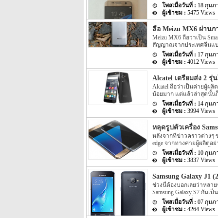
Samsung ภายในงานปลายเดือ
18 กุมภ
เครื่อง Samsung Galaxy S7
5475 Views
Galaxy S7 ออกมาให้แฟนๆ ได
เมื่อไม่นานมานี้นั้นจะเป็น
ลือ Meizu MX6 ผ่านก
ล่าสุดนั้นจะมีสีที่แตกต่าง
Meizu MX6 ถือว่าเป็น Smar
เพียงแต่เป็นรูปทางด้านหน้
สัญญาณจากประเทศจีนแบบเงี
ด้วย สำหรับรูปหลุดนี้นั้น
model number ว่า M681Q อ
ของตัวเครื่องจะมีความโค้
17 กุมภ
TD-SCDMA / WCDMA / CDMA
หนึ่งอย่าง Samsung Galaxy
4012 Views
Spec ภายในตัวเครื่องออกมา
ถือว่ามีออกมาน้อยมารวมไปถ
Alcatel เตรียมส่ง 2 
ออกมาว่า Meizu MX6 รุ่นให
Alcatel ถือว่าเป็นค่ายผู้ผลิ
X20 นั้นเอง […]
น้อยมาก แต่แล้วล่าสุดนั้นก
Alcatel OneTouch Idol 4 แล
14 กุมภ
รุ่นใหม่อย่าง Alcatel OneT
3994 Views
เลย แต่ล่าสุดบนหน้าเว็บไซ
OneTouch Idol 4 และ Alca
หลุดรูปตัวเครื่อง S
หลังจากที่ข่าวคราวต่างๆ ข
edge จากทางค่ายผู้ผลิตอย
ละเอียดมากนักในช่วงนี้ แ
10 กุมภ
ที่ชัดเจน แต่เหมือนทาง Sam
3837 Views
หลุดออกมาให้เราได้เห็นรู
ออกมานั้น (จากรูป) เราจะ
Samsung Galaxy J1 (20
กับหน้าจอที่เป็นแบบ curve
ช่วงนี้ต้องบอกเลยว่าหลาย
แสดงนั้นหน้าจอได้แสดงผล
Samsung Galaxy S7 กันเป็น
ละเอียดของ Spec ที่แสดงน
Smartphone รุ่นเล็กอย่าง 
07 กุมภ
renders ของตัวเครื่อง Sams
4264 Views
2016 ดังกล่าวที่หลุดออกมาน