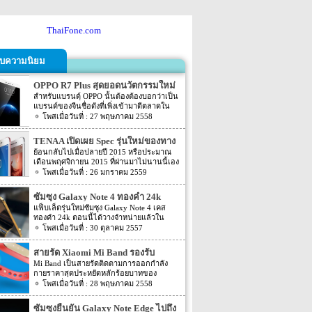
ThaiFone.com
รับความนิยม
OPPO R7 Plus สุดยอดนวัตกรรมใหม่
ของมือถือปี 2015
สำหรับแบรนด์ฺ OPPO นั้นต้องต้องบอกว่าเป็น
แบรนด์ของจีนชื่อดังที่เพิ่งเข้ามาตีตลาดใน
เมืองไทยได้ไม่นาน และล่าสุดเมื่อกลางเดินที่
27 พฤษภาคม 2558
ผ่านมาก็มีข่าวที่ทำให้วงการมือถือต้องสั่น
สะเทือนกันอีกครั้งกับการเปิดตัวมือถือรุ่นใหม่
TENAA เปิดเผย Spec รุ่นใหม่ของทาง
OPPO R7 Plus ซึ่งมาพร้อมกับคอนเซ็ปท์เบา
Vivo
ย้อนกลับไปเมื่อปลายปี 2015 หรือประมาณ
สบายใช้งานง่ายและหรูหราพร้อมกับการตอบ
เดือนพฤศจิกายน 2015 ที่ผ่านมาไม่นานนี้เอง
สนองความต้องการของคนยุคใหม่ ซึ่งก็
ทางค่ายผู้ผลิตอย่าง vivo นั้นได้เปิดตัว
26 มกราคม 2559
แน่นอนว่าเจ้า OPPO R7 Plus นั้นมีฟังก์ชั่น
Samrtphone 2 รุ่นใหม่อย่าง vivo X6 และ
ต่างๆ ที่น่าตื่นตาตื่นใจมากมายเลยทีเดียว
vivo X6Plus ออกมาแล้ว แต่ดูเหมือนว่า 2 รุ่น
ซัมซุง Galaxy Note 4 ทองคำ 24k
ใหม่อย่าง vivo X6 และ vivo X6Plus ที่เปิดตัว
จำหน่ายในเวียดนาม ราคา 65,000
แฟ็บเล็ตรุ่นใหม่ซัมซุง Galaxy Note 4 เคส
ออกมานั้นจะได้รับความนิยม ล่าสุดนั้นทาง
ทองคำ 24k ตอนนี้ได้วางจำหน่ายแล้วใน
บาท
vivo เองก็ได้ส่งรุ่นใหม่อย่าง vivo X6SPlus
ประเทศเวียดนาม โดยทุกชิ้นส่วนโลหะจะมี
30 ตุลาคม 2557
ออกมาแล้วนั้นเอง โดยรายละเอียดดังกล่าว
การชุบทองคำ โดยกระบวนการนี้ใช้เวลา 4-5
ได้ถูดเปิดเผยผ่านทางหน้าเว็บไซต์ตรวจสอบ
ชั่วโมง ต่อเครื่อง และมีต้นทุนราว 1,100
จากประเทศจีนอย่าง TENAA (China’s
สายรัด Xiaomi Mi Band รองรับ
ดอลลาร์ หรือราว 36,000 บาท โดยราคายังไม่
Telecommunication Equipment Certification
Google Fit แล้ว
Mi Band เป็นสายรัดติดตามการออกกำลัง
รวมกับราคาของแฟ็บเล็ต Galaxy Note 4 และ
Center) ซึ่งหากหลายๆ ท่านอาจจะสงสัยว่า รุ่น
กายราคาสุดประหยัดหลักร้อยบาทของ
คุณต้องจ่ายเพิ่มอีก 900 ดอลลาร์ Galaxy Note
S ที่เพิ่มมาใหม่นั้นจะมีการเปลี่ยนแปลงใน
Xiaomi ซึ่งตอนนี้ได้ปรับปรุงให้ผนวกเข้ากับ
28 พฤษภาคม 2558
4 จัดจำหน่ายโดย Golden Mobile ใน
ส่วนของ Spec ภายในตัวเครื่องด้วยเช่นกัน ซึ่ง
Google Fit โดยข้อมูลการออกกำลังหายจะ
เวียดนาม มีให้เลือกทั้งสีขาวและดำซึ่ง
จะเหมือนกับของทาง Apple ที่ตระกูล S จะมี
เชื่อมต่อกับบัญชี Google ของผู้ใช้งาน แล้ว
สวยงามไม่แพ้กัน ทั้งนี้สมาร์ทโฟนชุบทองเป็น
ซัมซุงยืนยัน Galaxy Note Edge ไปถึง
การเปลี่ยนแปลง แต่ vivo X6SPlus ตัวใหม่
สามารถนำสถิติแชร์ไปยัง Google Fit ได้