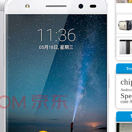
Tre
chi
Androi
Spe
core
A
ใ