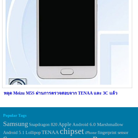
หลุด Meizu M5S ผ่านการตรวจสอบจาก TENAA และ 3C แล้ว
Popular Tags
Samsung
Apple
Android 6.0 Marshmallow
Snapdragon 820
chipset
TENAA
fingerprint sensor
Android 5.1 Lollipop
iPhone