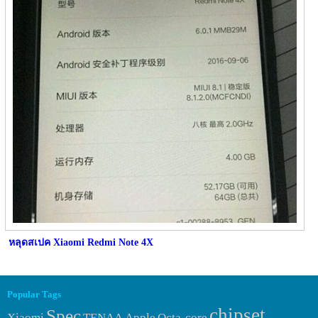
หลุดสเปค Xiaomi Redmi Note 4X
Popular Tags
chipset
Spec
Xiaomi
TENAA
Apple
Octa-core