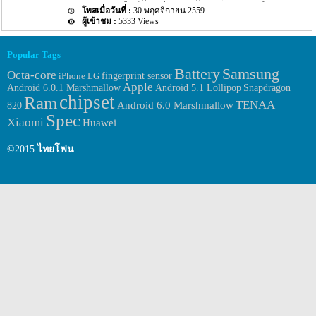
ละเอียดในตอนนั้นเป็นรายชื่อของ Samsung Galaxy C7 นั้นปรากฏบ
รุ่นใหม่นี้ออกมาอีกครั้งออกมา โดยรายละเอียดตอนนั้นระบุว่าทั้ง 2 รุ่น
30 พฤศจิกายน 2559
หน้าเว็บไซต์ของทางอินเดียอย่างเว็บไซต์ Zauba แล้ว หลังจากนั้น
ใหม่นี้จะถูกเลื่อนไปเปิดตัวในเดือนมกราคมที่จะถึงนี้ แต่รายละเอียด
5333 Views
ข่าวต่างๆ ของ Samsung Galaxy C7 นั้นก็เงียบหายไปเลย แต่ล่าสุดนั้น
ดังกล่าวนั้นก็ไม่ได้เปิดเผยกำหนดวันที่แน่ชัดออกมา แต่ล่าสุดนั้น
กลับมีข่ายความคืบหน้าของ Samsung Galaxy C7 ออกมาอีกครั้ง ใน
แหล่งข่าวที่เปิดเผยออกมาตั้งแต่แรกนั้นก็เปิดเผยรายละเอียดของทั้ง
ส่วนรายละเอียดล่าสุดของ Smartphone รุ่นใหม่ของทางค่ายผู้ผลิต
2 รุ่นนี้ออกมาใหม่อีกครั้ง โดยครั้งนี้ระบุออกมาว่าทั้ง 2 รุ่นใหม่นี้จะถูก
Popular Tags
อย่าง Samsung อย่างรุ่น Samsung Galaxy C7 นั้น ตามรายละเอียดของ
วางจำหน่ายประมาณปลายเดือนมกราคมหรือประมาณวันที่ 21
Samsung
ข่าวระบุว่าบนหน้าเว็บไซต์ benchmark อย่าง Geekbench นั้นได้ปรากฏ
Battery
มกราคมที่จะถึงนี้เอง โดยรายละเอียดดังกล่าวนั้นได้ถุกโพสลงบนหน้า
Octa-core
fingerprint sensor
iPhone
LG
รายละเอียด Spec ของตัวเครื่อง Samsung Galaxy C7 ออกมาให้เหล่า
เว็บไซต์ชื่อดังอย่าง Weibo โดยรุ่น C7 Pro เป็นรุ่นใหม่ของทาง
Apple
Android 6.0.1 Marshmallow
Android 5.1 Lollipop
Snapdragon
แฟนๆ นั้นทราบกันแล้ว อีกทั้งเมื่อกลางเดือนพฤศจิกายนที่ผ่านมานั้น
Samsung ที่ก่อนหน้านี้ไม่มีข่าวใดๆ ออกมาเลย […]
chipset
Ram
ได้มีข่าวออกมาระบุว่า Smartphone 2 รุ่นใหม่อย่าง Samsung Galaxy
TENAA
Android 6.0 Marshmallow
820
C5 […]
Spec
Xiaomi
Huawei
©2015
ไทยโฟน