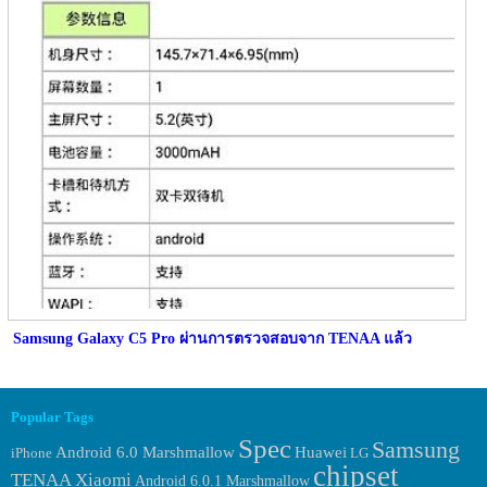
Samsung Galaxy C5 Pro ผ่านการตรวจสอบจาก TENAA แล้ว
Popular Tags
Spec
Samsung
Huawei
Android 6.0 Marshmallow
iPhone
LG
chipset
TENAA
Xiaomi
Android 6.0.1 Marshmallow