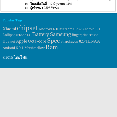
จะเป็นรุ่น Samsung Galaxy Note 7 หรือ Samsung Galaxy Note 6 โดยดัง
ใหม่ของทาง Samsung นั้นยังถือว่าเป็นข่าวที่ไม่ถูกเปิดเผยออกมามาก
17 มิถุนายน 2559
กล่าวถือว่าเป็นที่น่าสงสัยเป็นอย่างมาก แต่เมื่อปลายเดือนพฤษภาคม
นัก อีกทั้งชื่อรุ่นอย่าง Samsung Galaxy Note […]
2806 Views
ที่ผ่านมานั้นก็มีข่าวออกมาอีกว่าชื่อของ Galaxy Note นั้นจะเป็นรุ่น
Galaxy Note 7 โดยรายละเอียดดังกล่าวนั้นยังไม่เป็นที่ยืนยันอย่าง
แน่ชัดนัก แต่ก็ถือว่ามีความเป็นไปได้ว่าจะเป็น Galaxy Note 7 แต่
Popular Tags
ล่าสุดนี้นั้นกลับมีข่าวของ Galaxy Note 7 รุ่นใหม่นี้ออกมาอีกครั้ง
chipset
สำหรับข่าวความเคลื่อนใหวของ Galaxy Note รุ่นใหม่ของทาง
Xiaomi
Android 6.0 Marshmallow
Android 5.1
Samsung อย่าง Samsung Galaxy Note 7 ล่าสุดนี้นั้นได้มีข่าวออกมาว่า
Samsung
Battery
ทาง Samsung จะเปิดตัว Galaxy Note 7 รุ่นใหม่นี้ออกมาประมาณต้น
fingerprint sensor
Lollipop
iPhone
LG
เดือนสิงหาคมหรือประมาณวันที่ 2 […]
Spec
Apple
Octa-core
TENAA
Huawei
Snapdragon 820
Ram
Android 6.0.1 Marshmallow
©2015
ไทยโฟน