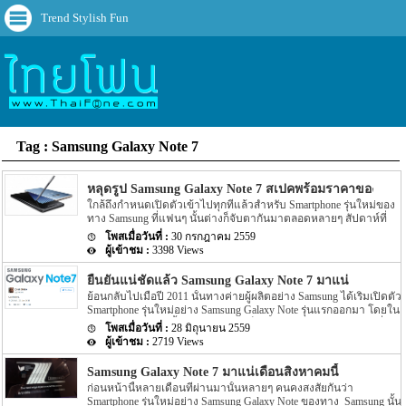
Trend Stylish Fun
Tag : Samsung Galaxy Note 7
หลุดรูป Samsung Galaxy Note 7 สเปคพร้อมราคาของตัวเคร
ใกล้ถึงกำหนดเปิดตัวเข้าไปทุกทีแล้วสำหรับ Smartphone รุ่นใหม่ของ
ทาง Samsung ที่แฟนๆ นั้นต่างก็จับตากันมาตลอดหลายๆ สัปดาห์ที่
ผ่านมาอย่างรุ่น Samsung Galaxy Note 7 โดยงานอย่าง Samsung’s
30 กรกฎาคม 2559
Unpacked ที่จะมีขึ้นในวันที่ 2 สิงหาคม ซึ่งหากนับว้นนี้ก็ถือว่าอีกไม่กี่
3398 Views
วันเอง โดยล่าสุดนั้นกลับมีข่าวของ Samsung Galaxy Note 7 ถูกเปิด
เผยออกมาแล้ว สำหรับข่าวล่าสุดของ Smartphone รุ่นใหม่ของทาง
ยืนยันแน่ชัดแล้ว Samsung Galaxy Note 7 มาแน่
Samsung อย่าง Samsung Galaxy Note 7 นี้นั้นล่าสุดได้มีรูปตัวเครื่อง
ย้อนกลับไปเมื่อปี 2011 นั้นทางค่ายผู้ผลิตอย่าง Samsung ได้เริ่มเปิดตัว
พร้อมกับ Spec ของตัวเครื่องถูกเปิดเผยลงบนอินเตอร์เน็ตให้เหล่า
Smartphone รุ่นใหม่อย่าง Samsung Galaxy Note รุ่นแรกออกมา โดยใน
แฟนๆ นั้นตื่นเต้นกันแล้ว โดยรายละเอียดได้ระบุว่าสีของ Samsung
ระยะเวลาเดียวกันนั้นทาง Samsung ก็เปิดตัว Smartphone อีกรุ่นหนึ่ง
Galaxy Note 7 จะมีให้เลือก 3 สีอย่าง black, silver และ blue อีกทั้งราย
28 มิถุนายน 2559
อย่าง Galaxy S II ออกมาด้วย โดยในแต่ละปีนั้นทางค่ายผู้ผลิตอย่าง
ละเอียดยังได้ระบุเพิ่มเติมอีกด้วยว่าจะมาพร้อมกับอุปกรณ์ accessory
2719 Views
Samsung นั้นก็เปิดตัว Galaxy Note รุ่นใหม่ๆ ออกด้วย พร้อมกับ Galaxy
อย่าง virtual reality […]
รุ่นใหม่ๆ ออกมาด้วยเช่นกัน โดยแต่ละรุ่นนั้นก็มีชื่อเรียกที่ไล่มาเรื่อยๆ
Samsung Galaxy Note 7 มาแน่เดือนสิงหาคมนี้
พร้อมกับ Spec และ Feature ภายในตัวเครื่องที่ถูกพัฒนาให้เพิ่มมากขึ้น
ก่อนหน้านี้หลายเดือนที่ผ่านมานั้นหลายๆ คนคงสงสัยกันว่า
ไปอีกนั้นเอง แต่ล่าสุดนั้นกลับมีข่าว Samsung Galaxy Note รุ่นใหม่ของ
Smartphone รุ่นใหม่อย่าง Samsung Galaxy Note ของทาง Samsung นั้น
ทาง Samsung ออกมาอีกครั้ง โดยก่อนหน้านี้ Samsung Galaxy Note รุ่น