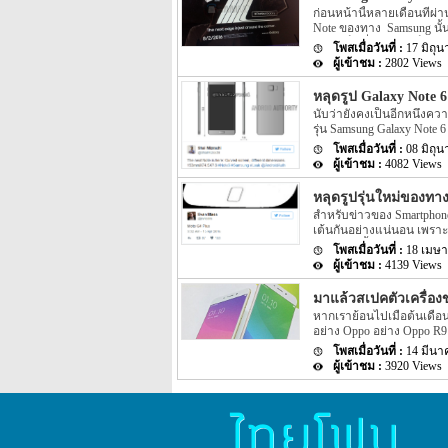
Samsung Galaxy Note รุ่นใ
ก่อนหน้านี้หลายเดือนที่ผ่
ทั้งชื่อรุ่นอย่าง Samsung G
Note ของทาง Samsung นั้นจ
ถือว่าเป็นที่น่าสงสัยเป็น
17 มิถุ
Galaxy Note นั้นจะเป็นรุ่น
2802 Views
แต่ก็ถือว่ามีความเป็นไปได้
นี้ออกมาอีกครั้ง สำหรับข
หลุดรูป Galaxy Note 6
Galaxy Note 7 ล่าสุดนี้นั้
นับว่ายังคงเป็นอีกหนึ่งคว
ประมาณต้นเดือนสิงหาคมห
รุ่น Samsung Galaxy Note 6
เรียกว่าอะไรระหว่าง Samsu
08 มิถุ
รายละเอียดของ Galaxy Note
4082 Views
แบบ blueprints รวมไปถึงยัง
เปิดเผยออกมาอีกครั้ง สำหร
หลุดรูปรุ่นใหม่ของทา
หลุดอีกหนึ่งรูป แต่รูปหลุ
สำหรับข่าวของ Smartphone 
เต้นกันอย่างแน่นอน เพราะข
Motorola นั้นเอง สำหรับรา
18 เมษา
ใหม่ของทาง Motorola ที่ถูก
4139 Views
นั้นเป็นใครเป็นไม่ได้นอกจา
นั้นเป็นรูปปุ่ม ทางด้านหน้
มาแล้วสเปคตัวเครื่อ
นั้นคาดว่าจะเป็นปุ่ม home 
หากเราย้อนไปเมื่อต้นเดือน
อย่าง twitter ของ leakster
อย่าง Oppo อย่าง Oppo R9
ราคาของตัวเครื่องออกมาด้วย
ของ Oppo R9 และ R9 Plus 
Motorola นี้นั้นอาจจะมี Fea
14 มีนา
จาก TENAA เพียงไม่กี่วันนั
3920 Views
กำหนดเปิดตัว Oppo R9 และ R
ข่าวของทั้ง 2 รุ่นนี้ออกม
ของ Spec ของทั้ง 2 รุ่น แ