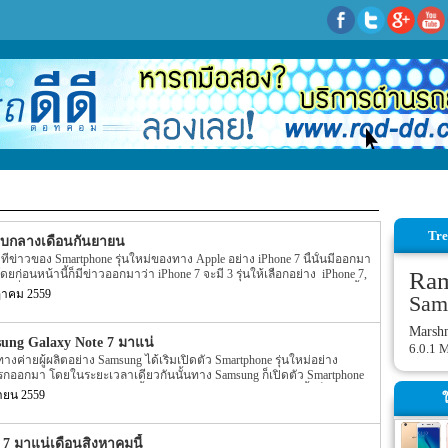
Tre
อบกลางเดือนกันยายน
ึ่งที่ข่าวของ Smartphone รุ่นใหม่ของทาง Apple อย่าง iPhone 7 นี้นั้นมีออกมา
่อนหน้านี้ก็มีข่าวออกมาว่า iPhone 7 จะมี 3 รุ่นให้เลือกอย่าง iPhone 7,
Ra
ราคาที่แพงกว่าเดิมอย่างรุ่น iPhone 7 Pro ออกมาให้เลือก โดยข่าวในตอนนั้น
ฎาคม 2559
Sam
ได้มี video หลุดออกมา โดยใน video ระบุอย่างแน่ชัดว่า iPhone 7 มี 3 รุ่นให้
7 นี้จะมาพร้อมกับ dual-camera ที่ก่อนหน้านี้ยังคงเป็นข่าวลืออยู่อีกด้วย แต่
Marsh
บหน้าของ iPhone 7 ออกมาอีกครั้ง สำหรับข่าวล่าสุดของ iPhone 7 นี้นั้นได้
sung Galaxy Note 7 มาแน่
6.0.1 
าประมาณเกือบกลางเดือนกันยายนที่จะถึงนี้แน่นอน โดยรายละเอียดดังกล่าว
ทางค่ายผู้ผลิตอย่าง Samsung ได้เริ่มเปิดตัว Smartphone รุ่นใหม่อย่าง
าเป็นเพียงข่าวลือ […]
แรกออกมา โดยในระยะเวลาเดียวกันนั้นทาง Samsung ก็เปิดตัว Smartphone
 II ออกมาด้วย โดยในแต่ละปีนั้นทางค่ายผู้ผลิตอย่าง Samsung นั้นก็เปิดตัว
นายน 2559
ใ
้วย พร้อมกับ Galaxy รุ่นใหม่ๆ ออกมาด้วยเช่นกัน โดยแต่ละรุ่นนั้นก็มีชื่อเรียก
ec และ Feature ภายในตัวเครื่องที่ถูกพัฒนาให้เพิ่มมากขึ้นไปอีกนั้นเอง แต่
ung Galaxy Note รุ่นใหม่ของทาง Samsung ออกมาอีกครั้ง โดยก่อนหน้านี้
7 มาแน่เดือนสิงหาคมนี้