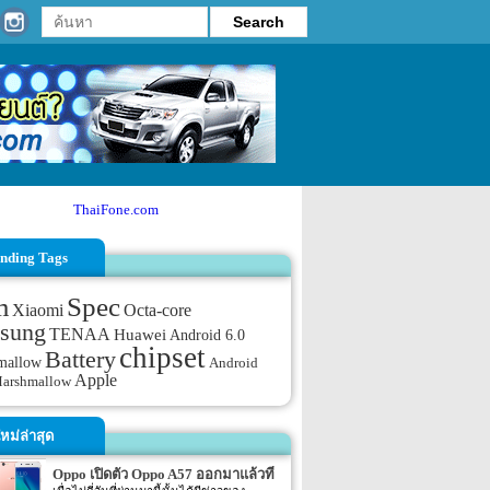
ThaiFone.com
nding Tags
m
Spec
Xiaomi
Octa-core
sung
TENAA
Huawei
Android 6.0
chipset
Battery
mallow
Android
Apple
Marshmallow
หม่ล่าสุด
Oppo เปิดตัว Oppo A57 ออกมาแล้วที่