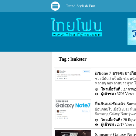
Trend Stylish Fun
Tag : leakster
iPhone 7 อาจจะมาเกื
ช่วงนี้นับว่าเป็นอีกช่วงหน
หลายๆ ต่อหลายข่าวมาก โดยก
iPhone 7 Plus และรุ่นที่มี
27 กรก
ค่อนข้างที่จะเป็นจริงเพราะ
3796 Views
เลือกแน่นอน อีกทั้ง iPhone 
ล่าสุดนั้นกลับมีข่าวความคื
ยืนยันแน่ชัดแล้ว Sam
ระบุว่า iPhone 7 อาจจะม
ย้อนกลับไปเมื่อปี 2011 นั้น
นี้นั้นหลายๆ คนอาจจะคิดว่
Samsung Galaxy Note รุ่น
อีกรุ่นหนึ่งอย่าง Galaxy S
28 มิถุ
Galaxy Note รุ่นใหม่ๆ ออกด
2717 Views
ที่ไล่มาเรื่อยๆ พร้อมกับ Sp
ล่าสุดนั้นกลับมีข่าว Sams
Samsung Galaxy Note 