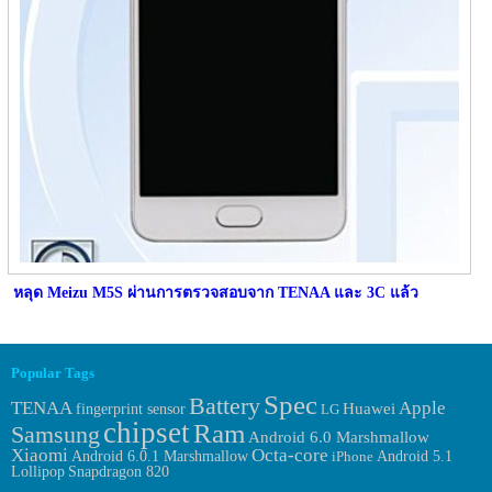
หลุด Meizu M5S ผ่านการตรวจสอบจาก TENAA และ 3C แล้ว
Popular Tags
Spec
Battery
TENAA
Apple
Huawei
fingerprint sensor
LG
chipset
Ram
Samsung
Android 6.0 Marshmallow
Xiaomi
Octa-core
Android 6.0.1 Marshmallow
iPhone
Android 5.1
Lollipop
Snapdragon 820