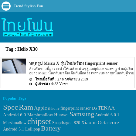
Trend Stylish Fun
Tag : Helio X30
หลุดรูป Meizu X รุ่นใหม่พร้อม fingerprint sensor
สำหรับข่าวนี้อาจจะทำให้เหล่าแฟนๆ Smartphone ของทางค่ายผู้ผลิต
อย่าง Meizu นั้นกลับมาตื่นเต้นกันอีกครั้ง เพราะบนล่าสุดนั้นกลับมีราย
ละเอียดของ Smartphone รุ่นใหม่จากทางค่ายผู้ผลิตอย่าง Meizu นั้นถูก
27 พฤศจิกายน 2559
เปิดเผยผ่านโลกอินเตอร์เน็ตนั้นเอง สำหรับ Smartphone รุ่นใหม่ของ
4483 Views
ทางค่ายผู้ผลิตอย่าง Meizu ที่ถูกเปิดเผยลงมาบนโลกอินเตอร์เน็ตนั้น
ตามรายละเอียดของข่าวที่ออกมานั้นระบุว่าชื่อรุ่นออกมาว่าจะมีชื่อ
เป็นรุ่นใหม่อย่าง Meizu X นั้นเอง โดยสิ่งที่น่าสนใจของ Meizu X รุ่น
Popular Tags
ใหม่นี้จะเป็นทางด้านหลังของตัวเครื่อง โดยรายละเอียดนั้นระบุว่า
Meizu X รุ่นใหม่นี้นั้นจะมีความคล้ายกับ Huawei Honor 8 ของทาง
Spec
Ram
Apple
TENAA
fingerprint sensor
iPhone
LG
Huawei มาก ซึ่งหากหลายๆ คนยังพอจะจำกันได้นั้นข่าวหลุดของ
Samsung
Meizu X รุ่นใหม่นี้ไม่ใช่ข่าวแรกที่หลุดออกมา โดยก่อนหน้านี้เมื่อไม่กี่
Huawei
Android 6.0 Marshmallow
Android 6.0.1
วันที่ผ่านมานั้นก็มีรูปของ Meizu X รุ่นใหม่นี้ออกมาแล้ว โดยรูปใน
chipset
Xiaomi
Octa-core
Marshmallow
Snapdragon 820
ตอนนั้นเป็นรูปทางด้านหลังของตัวเครื่องด้วย โดยรูปในตอนนั้นทาง
Battery
ด้านหลังของตัวเครื่องนั้นจะมีการออกแบบที่ต่างจาก Huawei Honor 8
Android 5.1 Lollipop
(ตามรูป) มาก อย่างไรก็ตามรายละเอียดยังได้ระบุ Spec ของตัวเครื่อง