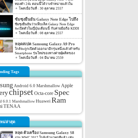
ทองคำ 24k ตอนนี้ได้วางจำหน่ายแล้วใน
บาท
ประเทศเวียดนาม โดยทุกชิ้นส่วนโลหะจะมี
30 ตุลาคม 2557
การชุบทองคำ โดยกระบวนการนี้ใช้เวลา 4-5
ชั่วโมง ต่อเครื่อง และมีต้นทุนราว 1,100
ซัมซุงยืนยัน Galaxy Note Edge ไปถึง
ดอลลาร์ หรือราว 36,000 บาท โดยราคายังไม่
มือชาวญี่ปุ่นเดือนนี้
ซัมซุงยืนยันว่าแฟ็บเล็ต Galaxy Note Edge
รวมกับราคาของแฟ็บเล็ต Galaxy Note 4 และ
จะเปิดตัวในญี่ปุ่นเดือนนี้ กับค่ายมือถือ KDDI
คุณต้องจ่ายเพิ่มอีก 900 ดอลลาร์ Galaxy Note
และ NTT DoCoMo และขณะนี้มันได้เปิดให้
08 ตุลาคม 2557
4 จัดจำหน่ายโดย Golden Mobile ใน
จองแล้วกับผู้ให้บริการของคุณ
เวียดนาม มีให้เลือกทั้งสีขาวและดำซึ่ง
สวยงามไม่แพ้กัน ทั้งนี้สมาร์ทโฟนชุบทองเป็น
หลุดสเปค Samsung Galaxy A9 Pro
ที่นิยมในตลาดจีนและอาหรับเนื่องจากเป็นสี
จาก AnTuTu
ใกล้จะถูกเปิดตัวออกมาอีกรุ่นหนึ่งแล้วสำหรับ
มงคลและแสดงถึงฐานะความร่ำรวย
Smartphone รุ่นใหม่ของทางค่ายผู้ผลิตของ
ที่มา: gsmarena
ประเทศเกาหลีอย่างแบรนด์ Samsung นั่นเอง
04 มีนาคม 2559
โดยก่อนหน้านี้เมื่องาน MWC 2016 ที่ผ่านไป
ไม่นานนี้เอง ทาง Samsung เองก็เพิ่งเปิดตัว
Samsung Galaxy S7 และ Samsung Galaxy
nding Tags
S7 edge ออกไปเอง โดยล่าสุดนั้นกลับมีสเปค
ของ Smartphone รุ่นใหม่ของทาง Samsung
sung
ออกมาแล้ว สำหรับสเปคของ Smartphone รุ่น
Apple
Android 6.0 Marshmallow
ใหม่ของทาง Samsung นั้นจะเป็นรุ่นใหม่อย่าง
chipset
Spec
ery
Samsung Galaxy A9 Pro โดยก่อนหน้านี้เมื่อ
Octa-core
ต้นเดือนกุมภาพันธ์นั้นก็มีสเปคของ Galaxy
Ram
A9 Pro ถูกเปิดเผยออกมาแล้ว โดย Spec ใน
Huawei
d 6.0.1 Marshmallow
ตอนนั้นจะเป็นข้อมูลจากเว็บไซต์อย่าง
TENAA
mi
GFXBench สำหรับความละเอียดของตัวกล้อง
ของ Galaxy A9 Pro จะมีความละเอียด
มากกว่า A9 (2016) ไม่มากนัก โดยจะ
หม่ล่าสุด
อัพเกรดจากรุ่น A9 (2016) […]
หลุด ตัวเครื่อง Samsung Galaxy S8
จากภาพเรนเดอร์ของผู้ผลิตเคส
งาน MWC 2017 ใกล้เข้ามาทุกทีแล้ว เช่น