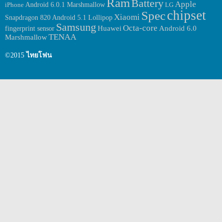
Ram
Battery
Apple
Android 6.0.1 Marshmallow
iPhone
LG
ละเอียดที่ถูกเปิดเผยออกมานี้นั้นได้มีข่าวว่าทาง Samsung นั้นกำลังที่
chipset
Spec
จะพัฒนารุ่นเล็กของ Galaxy Note 6 ออกมาอีกนั้นเอง โดยชื่อรุ่นนี้จะ
Xiaomi
Snapdragon 820
Android 5.1 Lollipop
มีชื่อว่า Galaxy Note 6 ‘Lite’ นั้นเอง แต่ข่าวที่ถูกเปิดเผยออกมานี้้นั้นยัง
Samsung
Octa-core
Huawei
fingerprint sensor
Android 6.0
ไม่มีข่าวใดๆ ยืนยันโดยตรงจากทาง Samsung […]
TENAA
Marshmallow
©2015
ไทยโฟน