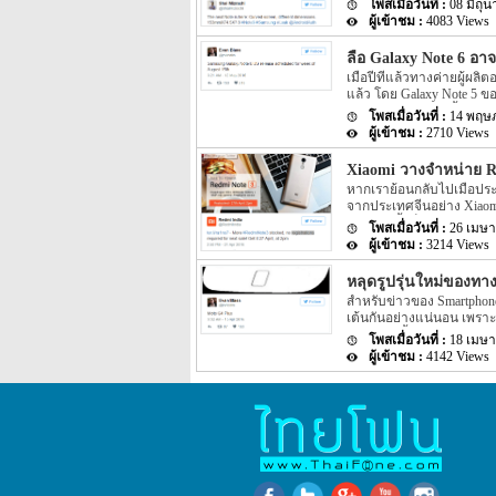
ราคาอยู่ที่ $230 หากคิดเ
08 มิถุ
รายละเอียดของ Galaxy Note
4083 Views
แบบ blueprints รวมไปถึงยัง
เปิดเผยออกมาอีกครั้ง สำหร
ลือ Galaxy Note 6 อาจ
หลุดอีกหนึ่งรูป แต่รูปหลุ
เมื่อปีที่แล้วทางค่ายผู้ผล
แล้ว โดย Galaxy Note 5 ข
มากมาย แต่ล่าสุดนั้นกลับ
14 พฤษ
ครั้ง สำหรับรายละเอียดของ
2710 Views
Samsung นั้นอาจจะเปิดตัว
โดยข่าวดังกล่าวนี้นั้นถือว
Xiaomi วางจำหน่าย Red
leakster ที่เปิดเผยข่าวหล
หากเราย้อนกลับไปเมื่อประ
กล่าวผ่านทาง Social อย่า
จากประเทศจีนอย่าง Xiaomi 
หลังจากนั้นก็ไม่มีกำหนดว่า
26 เมษา
อินเดียเมื่อใด แต่เมื่อต้น
3214 Views
จำหน่ายแล้วที่อินเดียแต่
Mi.com และตัวแทนจำหน่าย
หลุดรูปรุ่นใหม่ของทา
ออกมาอีกครั้ง สำหรับข่าวข
สำหรับข่าวของ Smartphone 
ประมาณอาทิตย์สุดท้ายของ
เต้นกันอย่างแน่นอน เพราะข
นั้นทาง Xiaomi จะเปิดจำห
Motorola นั้นเอง สำหรับรา
ครั้งนี้จะเป็นแบบ registrat
18 เมษา
ใหม่ของทาง Motorola ที่ถูก
น่าเชื่อถือมากเพราะ […]
4142 Views
นั้นเป็นใครเป็นไม่ได้นอกจา
นั้นเป็นรูปปุ่ม ทางด้านหน้
นั้นคาดว่าจะเป็นปุ่ม home 
อย่าง twitter ของ leakster
ราคาของตัวเครื่องออกมาด้วย
Motorola นี้นั้นอาจจะมี Fea