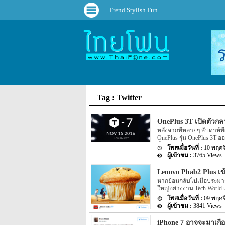
Trend Stylish Fun
Tag : Twitter
OnePlus 3T เปิดตัวกลา
หลังจากที่หลายๆ สัปดาห์ที่
OnePlus รุ่น OnePlus 3T 
นั้นไม่ได้ระบุถึงกำหนดเปิด
10 พฤศจ
ล่าสุดนั้นกลับมีข่าวของ O
3765 Views
Snapdragon 821 (2.35GHz) 
pic.twitter.com/fA8mUTYA
Lenovo Phab2 Plus เข้า
Smartphone รุ่นต่อยอดของ O
หากย้อนกลับไปเมื่อประมาณ
ระบุว่าทาง OnePlus […]
ใหญ่อย่างงาน Tech World เ
Smartphone รุ่นใหม่อย่าง L
09 พฤศจ
ไม่มีกำหนดที่จะเข้าประเท
3841 Views
ออกมาอีกครั้ง สำหรับข่าวค
Phab2 Plus นี้จะเข้าประเ
iPhone 7 อาจจะมาเกื