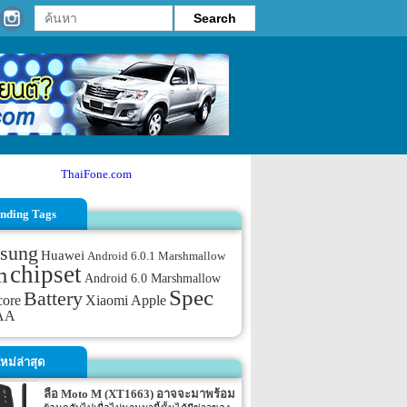
ThaiFone.com
nding Tags
sung
Huawei
Android 6.0.1 Marshmallow
chipset
m
Android 6.0 Marshmallow
Spec
Battery
core
Xiaomi
Apple
AA
หม่ล่าสุด
ลือ Moto M (XT1663) อาจจะมาพร้อม