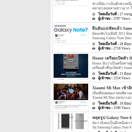
ละเอียดดังกล่าวนั้นหลาย
ช่วงนี้นับว่าเป็นอีกช่วงหน
โดยส่งผ่านทาง Social อย่าง 
หลายๆ ต่อหลายข่าวมาก โดยก
เปิดตัวออกทางเว็บไซต์ 
iPhone 7 Plus และรุ่นที่มี
ของตัวเครื่องที่วางจำหน่
27 กรก
ค่อนข้างที่จะเป็นจริงเพราะ
3797 Views
เลือกแน่นอน อีกทั้ง iPhone 
ล่าสุดนั้นกลับมีข่าวความคื
ยืนยันแน่ชัดแล้ว Sam
ระบุว่า iPhone 7 อาจจะม
ย้อนกลับไปเมื่อปี 2011 นั้น
นี้นั้นหลายๆ คนอาจจะคิดว่
Samsung Galaxy Note รุ่น
อีกรุ่นหนึ่งอย่าง Galaxy S
28 มิถุ
Galaxy Note รุ่นใหม่ๆ ออกด
2718 Views
ที่ไล่มาเรื่อยๆ พร้อมกับ Sp
ล่าสุดนั้นกลับมีข่าว Sams
Honor เตรียมเปิดตัว Ho
Samsung Galaxy Note รุ่นใ
Honor นับว่าเป็นหนึ่งค่ายผ
ทั้งชื่อรุ่นอย่าง Samsung G
เตรียมตัวที่จะเปิดตัว Sm
โดยรุ่นใหม่นี้เป็นรุ่นใดไป
21 มิถุ
จะเปิดตัว Smartphone รุ่น
2554 Views
UK และทาง Honor ของประเท
งานเปิดตัว Honor 5C ของท
Xiaomi Mi Max เข้าอิน
ละเอียดของทั้ง Honor ใน
เมื่อเดือนพฤษภาคมที่ผ่านมา
อย่างแน่ชัดว่างานดังกล่าวจ
Xiaomi Mi Max ออกมาเอง โ
ยังไม่มีรายละเอียดใดๆ ระ
18 มิถุ
ทราบกันอีกครั้ง สำหรับรา
3190 Views
Max นี้นั้นได้มีรายละเอ
มิถุนายนหรือประมาณวันที่ 3
หลุดรูป Galaxy Note 6
เพราะรายละเอียดดังกล่าวนั
นับว่ายังคงเป็นอีกหนึ่งคว
นอกจาก Vice President ของ
รุ่น Samsung Galaxy Note 6
ผ่านมาทาง Xiaomi ได้เปิด
เรียกว่าอะไรระหว่าง Samsu