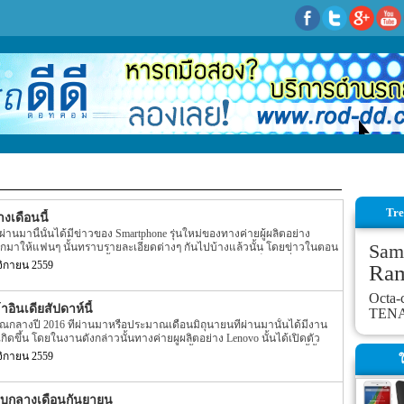
Tre
งเดือนนี้
ผ่านมานี้นั้นได้มีข่าวของ Smartphone รุ่นใหม่ของทางค่ายผู้ผลิตอย่าง
Sam
ออกมาให้แฟนๆ นั้นทราบรายละเอียดต่างๆ กันไปบ้างแล้วนั้น โดยข่าวในตอน
ตัว OnePlus 3T รุ่นใหม่นี้ออกมาอย่างแน่ชัดมากนักว่าจะเป็นวันที่เท่าไร แต่
ิกายน 2559
Ra
nePlus 3T ออกมาให้ๆ แฟนๆ นั้นหายคิดถึงกันอีกครั้ง T-7: The @Qualcomm
is coming your way. Find out more on November 15.
Octa-
jd — OnePlus (@oneplus) November 8, 2016 สำหรับข่าวล่าสุดของ
อินเดียสัปดาห์นี้
TEN
nePlus 3 ที่เปิดตัวออกมาเมื่อกลางปีที่ผ่านนี้อย่าง OnePlus 3T นั้นตามข่าว
กลางปี 2016 ที่ผ่านมาหรือประมาณเดือนมิถุนายนที่ผ่านมานั้นได้มีงาน
กิดขึ้น โดยในงานดังกล่าวนั้นทางค่ายผููผลิตอย่าง Lenovo นั้นได้เปิดตัว
enovo Phab2 Plus ออกมาแล้ว โดยในตอนนั้น Lenovo Phab2 Plus รุ่นนี้นั้นยัง
ิกายน 2559
ใ
ศอินเดียเลย แต่ล่าสุดนั้นกลับมีข่าวความคืบหน้าของ Lenovo Phab2 Plus
วามคืบหน้าล่าสุดของ Lenovo Phab2 Plus นี้นั้นตามข่าวระบุว่า Lenovo
ทศอินเดียภายในอาทิตย์นี้หรือประมาณวันที่ 8 พฤศจิกายนหน้า โดยราย
อบกลางเดือนกันยายน