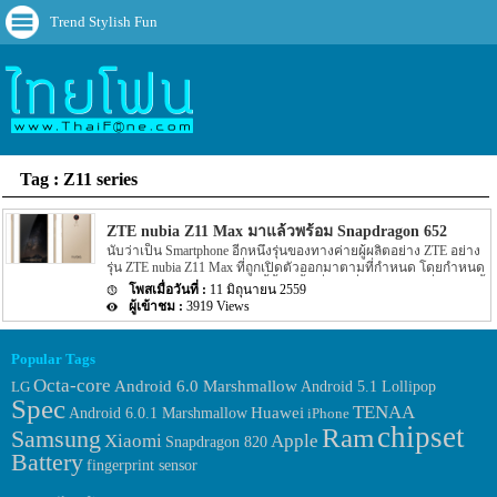
Trend Stylish Fun
Tag : Z11 series
ZTE nubia Z11 Max มาแล้วพร้อม Snapdragon 652
นับว่าเป็น Smartphone อีกหนึ่งรุ่นของทางค่ายผู้ผลิตอย่าง ZTE อย่าง
รุ่น ZTE nubia Z11 Max ที่ถูกเปิดตัวออกมาตามที่กำหนด โดยกำหนด
เปิดตัว ZTE nubia Z11 Max นี้นั้นมีขึ้นเมื่อวันที่ 7 มิถุนายน ที่ผ่านมานี้
11 มิถุนายน 2559
เอง สำหรับ Spec ของตัวเครื่องจะมีรายละเอียดดังนี้ หากหลายๆ คนยัง
3919 Views
จำได้เมื่อไม่นานมานี้ทาง ZTE ได้เปิดตัว Z11 mini ออกมาเมื่อเดือน
พฤษภาคมที่ผ่านมานี้เอง แต่ล่าสุดนี้ทาง ZTE ก็เปิดตัว Z11 series อีก
รุ่นอย่าง ZTE nubia Z11 Max ออกมาแล้ว โดย Spec ของ ZTE nubia
Popular Tags
Z11 Max รุ่นใหม่นี้จะมาพร้อมกับหน้าจอแสดงผลขนาด 6 นิ้ว โดย
Octa-core
หน้าจอจะให้ความละเอียดของภาพอยู่ที่ 1080p โดยหน้าจอจะถูก
Android 6.0 Marshmallow
LG
Android 5.1 Lollipop
ป้องกันด้วยเทคโนโลยีกระจกป้องกันอย่าง Gorilla Glass […]
Spec
TENAA
Huawei
Android 6.0.1 Marshmallow
iPhone
chipset
Ram
Samsung
Xiaomi
Apple
Snapdragon 820
Battery
fingerprint sensor