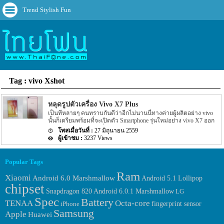
Trend Stylish Fun
Tag : vivo Xshot
หลุดรูปตัวเครื่อง Vivo X7 Plus
เป็นที่หลายๆ คนทราบกันดีว่าอีกไม่นานนี้ทางค่ายผู้ผลิตอย่าง vivo
นั้นก็เตรียมพร้อมที่จะเปิดตัว Smartphone รุ่นใหม่อย่าง vivo X7 ออก
มาแล้ว โดยจะมีอีกหนึ่งรุ่นอย่าง vivo X7 Plus ถูกเปิดตัวออกมาด้วย
27 มิถุนายน 2559
และแน่นอนว่าในงานที่จะเปิดตัว vivo X7 และ vivo X7 Plus ออกมา
3237 Views
นั้นจะมีอีกหนึ่งรุ่นอย่าง vivo Xshot ที่ห่างหายไปนานถูกเปิดตัวออกมา
ด้วย แต่ล่าสุดนั้นกลับมีรายละเอียดของ vivo X7 Plus ถูกเปิดเผยออก
มาอีกครั้ง สำหรับข่าวล่าสุดนั้นจะเป็นข่าวรุ่นที่ถูกเปิดตัวออกมาพร้อม
Popular Tags
กับ vivo X7 อย่าง vivo X7 Plus นั้นเอง โดยข่าวก่อนหน้านี้จะเป็นข่าว
ของรุ่นแรกอย่าง vivo X7 อีกทั้งในข่าวตอนไม่ได้ระบุอะไรเกี่ยวกับรุ่น
Ram
Xiaomi
Android 6.0 Marshmallow
Android 5.1 Lollipop
vivo X7 Plus ออกมาเลย โดยรายละเอียดล่าสุดที่ละบุออกมานั้นได้ระบุ
chipset
ว่า vivo X7 Plus นี้จะมาพร้อมกับหน้าจอที่ใหญ่กว่า vivo X7 แน่นอน
Android 6.0.1 Marshmallow
Snapdragon 820
LG
โดยจะมีขนาดหน้าจออยู่ที่ […]
Spec
Battery
TENAA
Octa-core
fingerprint sensor
iPhone
Samsung
Apple
Huawei