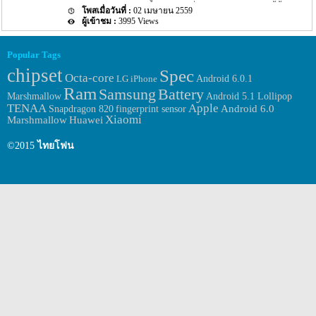
กำหนดการเปิดตัวของ Huawei P9 ที่เราทราบกันก่อนหน้านี้นั้นจะถูก
หน้าจอนั้นจะมีขนาดอยู่ที่ 5.2 นิ้ว โดยให้ความละเอียดของภาพอยู่ที่
02 เมษายน 2559
เปิดตัวออกมาในวันที่ 6 เมษายนที่จะถึงนี้เอง แต่รุ่น Huawei P9 ถึงว่า
1080p สำหรับหน้าจอจะเป็นแบบ IPS LCD ในส่วนของ chipset ที่ขับ
3995 Views
เป็น Smartphone ที่มีข่าวต่างๆ ออกมาน้อยมากแม้กระทั้ง Spec ภายใน
เคลื่อนตัวเครื่องนั้นแน่นอนว่าเป็น […]
ตัวเครื่องก็ยังไม่มีข่าวออกมา แต่ล่าสุดนั้นกลับมี Spec ล่าสุดของ
Huawei P9 ถูกเปิดเผยออกมาให้เราได้ทราบกันแล้ว สำหรับ Spec ของ
Popular Tags
Smartphone รุ่นใหม่ของทาง Huawei อย่าง Huawei P9 ที่หลุดออกมา
chipset
นั้นได้ถูกเปิดเผยบนหน้าเว็บไซต์ benchmark ที่น่าเชื่อถือได้แห่งหนึ่ง
Spec
Octa-core
Android 6.0.1
LG
iPhone
อย่างเว็บไซต์ AnTuTu โดยรายละเอียดที่ถูกเปิดเผยออกมานั้นถือว่า
Ram
Samsung
Battery
เป็น Spec ที่ครบเลยทีเดียว สำหรับ Spec ของ Huawei P9 รุ่นใหม่นี้จะ
Marshmallow
Android 5.1 Lollipop
มาพร้อมกับ chipset ที่ขับเคลื่อนตัวเครื่องอย่าง Kirin 955 […]
TENAA
Apple
fingerprint sensor
Android 6.0
Snapdragon 820
Xiaomi
Huawei
Marshmallow
©2015
ไทยโฟน