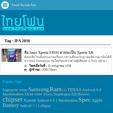
Trend Stylish Fun
Tag : IFA 2016
ลือ Sony Xperia F8331 อาจจะเป็น Xperia XR
ย้อนกลับไปเมื่อประมาณเกือบๆ กลางเดือนกรกฏาคมที่ผ่านมานั้นได้มี
ข่าวของ Smartphone รุ่นใหม่ของทางค่ายผู้ผลิตอย่าง Sony ออกมา
โดยข่าวในตอนนั้นไม่ได้ระบุชื่อรุ่นของ Smartphone รุ่นใหม่นี้ออกมา
31 กรกฎาคม 2559
อย่างแน่ชัด ตามข่าวระบุเพียงแค่ว่ารุ่นใหม่นี้จะมีชื่อว่า Sony Xperia
5583 Views
F8331 อีกทั้งยังมี Spec ของตัวเครื่อง Sony Xperia F8331 ถูกเปิดเผยอ
อกมาบนหน้าเว็บไซต์ benchmark ชื่อดังอย่าง GFXBench อีกด้วย หลัง
จากนั้นก็มีรุปหลุดตัวเครื่อง Sony Xperia F8331 ถูกเปิดเผยลงมาบน
Popular Tags
อินเตอร์เน็ต แต่ล่าสุดนั้นกลับมีข่าวของ Sony Xperia F8331 ออกมาอีก
ครั้ง สำหรับข่าวล่าสุดของ Sony Xperia F8331 รุ่นใหม่ของทาง Sony
Ram
Samsung
TENAA
fingerprint sensor
Android 6.0
LG
ตามข่าวได้ระบุว่าชื่อ Sony Xperia F8331 อาจจะเป็นชื่อรุ่นว่า Xperia
Octa-core
Huawei
Marshmallow
iPhone
Snapdragon 820
XR อีกทั้งจากข่าวยังได้ระบุอีกว่า Sony Xperia F8331 หรือ Xperia XR
chipset
Spec
รุ่นใหม่นี้ทาง […]
Xiaomi
Apple
Android 6.0.1 Marshmallow
Battery
Android 5.1 Lollipop