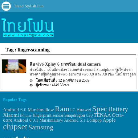
Trend Stylish Fun
Tag : finger-scanning
ลือ vivo Xplay 6 มาพร้อม dual camera
ช่วงนี้นับว่าเป็นอีกหนึ่งช่วงเลยที่ข่าวของ 2 Smartphone รุ่นใหม่จาก
ทางค่ายผู้ผลิตอย่าง vivo อย่างรุ่น vivo X9 และ X9 Plus นั้นมีข่าวออก
มาให้แฟนๆ นั้นทราบรายละเอียดกันต่อเนื่องเลยทีเดียว แต่ล่าสุดนั้น
12 พฤศจิกายน 2559
กลับมีข่าวของ Smartphone อีกรุ่นหนึ่งของทาง vivo นั้นออกมาให้
4149 Views
แฟนๆ นั้นทราบรายละเอียดกันอีกครั้ง สำหรับข่าวของ Smartphone รุ่น
ใหม่ของทางค่ายผู้ผลิตอย่าง vivo นั้นจะมีชื่อรุ่นว่า vivo Xplay 6 โดย
รายละเอียดตามข่าวระบุว่าบนโลกอินเตอร์เน็ตนั้นได้มีรุปหลุดของตัว
Popular Tags
เครื่อง vivo Xplay 6 นี้ออกมาให้แฟนๆ นั้นได้ตื่นเต้นกันด้วย โดยรูปที่
หลุดออกมานั้นเป็นรูปทางด้านหลังและด้านหน้าของตัวเครื่อง โดย
Ram
Spec
Battery
Huawei
Android 6.0 Marshmallow
LG
จากรูปนั้นจะเห็นได้ว่างหน้าจอแสดงผลของตัวเครื่องนั้นจะเป็นแบบ
Xiaomi
TENAA
Octa-
fingerprint sensor
iPhone
Snapdragon 820
curved screen หรือหน้าจอที่มีขอบโค้งมนนั้นเอง และแน่นอนว่าอาจจะ
core
Apple
Android 6.0.1 Marshmallow
Android 5.1 Lollipop
มีมาพร้อมกับ Feature อย่าง finger-scanning ที่ปุ่ม home ทางด้านหน้า
chipset
ตัวเครื่องอีกด้วย ส่วนอีกรูปหนึ่งนั้นจะเป็นรูปร่างของด้านหลังของตัว
Samsung
เครื่องโดย vivo Xplay 6 นี้จะมาพร้อมกับ dual camera หรือกล้องหลัง 2
ตัวนั้นเอง […]