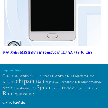
หลุด Meizu M5S ผ่านการตรวจสอบจาก TENAA และ 3C แล้ว
Popular Tags
Octa-core
Android 6.0.1 Marshmallow
Android 5.1 Lollipop
LG
chipset
Battery
Xiaomi
Android 6.0 Marshmallow
iPhone
Spec
Apple
TENAA
Huawei
fingerprint sensor
Snapdragon 820
Ram
Samsung
©2015
ไทยโฟน