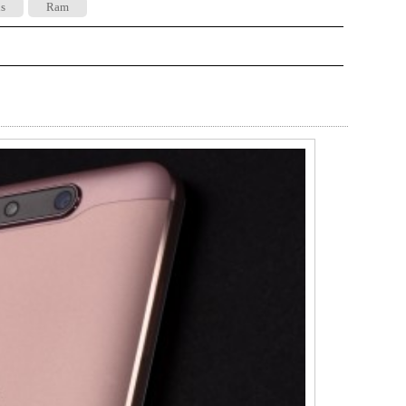
us
Ram