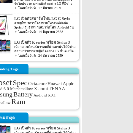
ร์ทโฟน LG Nexus 5, Nexus 10, Nexus 7
รุ่นใหม่ของทางค่ายผู้ผลิตอย่าง LG ที่มีข่าว
Android 5.0 จะช่วยปรับปรุงประสิทธิภาพของ
ออกมาว่าจะถูกเปิดตัวออกมาภายในสัปดาห์นี้
17 มีนาคม 2559
สมาร์ทโฟน LG Nexus 4 ด้วยกับการออกแบบ
แน่นอน โดยทั้ง 2 รุ่นอย่าง LG K5 และ LG
ใหม่ที่เรียกว่า Material Design และ ART
K8 นี้จะมีขนาดหน้าจอที่เท่ากันนั้นก็คือ
runtime อีกทั้งยังช่วยให้บูตเร็วขึ้น ซึ่งต่างจาก
LG เปิดตัวสมาร์ทโฟน LG G Stylo
ประมาณ 5 นิ้ว นั้นเอง โดย 2 รุุ่นใหม่นี้ทาง
iOS ที่เมื่ออัพเดตเวอร์ชันแล้วรุ่นเก่าใช้ไม่ได้
ราคาต่ำกว่า $300 ติดสัญญา
ค่ายผู้ให้บริการโครงข่ายโทรศัพท์มือถือ
President และ CEO ของทาง LG Electronics
ต้องซื้อรุ่นใหม่ ส่วน Android นั้น Google ได้
Sprint เริ่มจำหน่ายสมาร์ทโฟน Android รุ่น
Mobile นั้นได้ออกมากล่าวชื่นชมทั้ง 2 รุ่นนี้
ทำให้มันใช้แรมน้อยลงเรื่อยๆ ครอบคลุมการ
ใหม่ จาก LG ชื่อว่า G Stylo หรือที่เรียกกันอีก
14 มิถุนายน 2558
ว่า “The K8 and K5 will be fantastic choices
ใช้งานอุปกรณ์ราคาถูกจำนวนมาก อย่าง
ชื่อว่า G4 Stylus สมาร์ทโฟน LG G Stylo นั้น
for anyone who is seeking a smartphone with
Kitkat เอง ก็สามารถรันบนสมาร์ทโฟนที่มี
มีขนาดค่อนข้างใหญ่ ที่มาพร้อมกับปากกา
great looks, great […]
LG เปิดตัว K series พร้อม Stylus 3
แรมเพียง 512 MB ได้ด้วย […]
Stylus สำหรับขีดเขียนวาดภาพบนจอสมาร์ท
ออกมาแล้ว
เมื่อกลางเดือนธันวาคมที่ผ่านมานั้นได้มีข่าว
โฟน คล้ายกับซัมซุง Galaxy Note
ออกมาว่าทางค่ายผู้ผลิตอย่าง LG นั้นจะเปิด
ตัว Smartphone mid-range 3 รุ่นใหม่ออกมา
24 ธันวาคม 2559
ภายในงานที่จะเกิดขึ้นต้นปีอย่างงาน CES
2017 โดยรุ่นใหม่นี้จะเป็นรุ่นในตระกูล K
series อย่าง K3, K4, K8, และ K10 และอีกรุ่น
nding Tags
หนึ่งจะเป็น Stylus 3 โดยรายละเอียดในตอน
นั้นไม่ได้ระบุอะไรออกมามากนัก แต่ล่าสุดนี้
pset
กลับมีข่าวของแต่ละรุ่นออกมาอีกครั้ง โดย
Spec
Octa-core
Apple
Huawei
ข่าวล่าสุดของแต่ละรุ่นนั้น ตามข่าวระบุออก
TENAA
Xiaomi
id 6.0 Marshmallow
มาว่า Smartphone ในตระกูล K series อย่าง
sung
K3, K4, K8, และ K10 นั้นจะถูกเปิดตัวออก
Battery
Android 6.0.1
มาภายในงาน CES 2017 ที่จะถึงนี้แน่นอน อีก
Ram
ทั้งตามข่าวยังได้ระบุ Spec ของตัวเครื่องออก
mallow
มาอีกด้วย โดย K10 (2017) จะถูกขับเคลื่อน
ด้วย Chipset อย่าง Mediatek’s MT6750 หน้า
จอแสดงผลขนาด 5.3 นิ้ว หน้าจอเป็นแบบ
หม่ล่าสุด
HD […]
LG เปิดตัว K series พร้อม Stylus 3
ออกมาแล้ว
เมื่อกลางเดือนธันวาคมที่ผ่านมานั้นได้มีข่าว