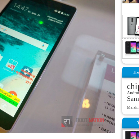
Tre
chi
Andro
Sam
Marsh
ใ