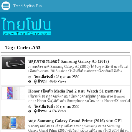
Trend Stylish Fun
Tag : Cortex-A53
หลุดภาพเรนเดอร์ Samsung Galaxy A5 (2017)
ภายหลังจากที่ Samsung Galaxy A5 (2016) ได้รับการเปิดตัวมาตั้งแต่
เดือนธันวาคม 2015 แต่ภายในไม่กี่เดือนต่อจากนี้เราก็จะได้เห็น
ทายาทของสมาร์ทโฟนรุ่นนี้ซึ่งก็ค่อนข้างจะเป็นที่แน่ใจแล้วว่า
28 ตุลาคม 2559
Samsung กำลังพัฒนา Galaxy A5 (2017) ซึ่งตัวอุปกรณ์ก็ได้รับการ
4646 Views
รับรอง Wi-Fi certified เมื่อช่วงต้นเดือนตุลาคมที่ผ่านมาและในวันนี้
เราก็ได้เห็นคุณสมบัติต่างๆ ของสมาร์ทโฟนรุ่นนี้มากขึ้นจากวีดีโอ
Honor เปิดตัว Media Pad 2 และ Watch S1 ออกมาแล้ว
เรนเดอร์ที่แสดงให้เห็นตัวเครื่องทุกๆมุม แม้ว่าจะไม่ได้เป็นภาพที่ออก
เมื่อวันที่ 18 ตุลาคมที่ผ่านมานั้นทางค่ายผู้ผลิตลูกของทาง Huawei
มาอย่างเป็นทางการแต่ก็พอจะมองเห็นภาพรวมว่า Galaxy A5 (2017)
อย่าง Honor นั้นได้เปิดตัว Smartphone รุ่นใหม่อย่าง Honor 6X ออกไป
มีหน้าจอ Touch Screen ขนาด 5.2 นิ้ว ขนาดตัวเครื่อง 145 x 71 x 7.8
แล้ว โดยล่าสุดนั้นทาง Honor ก็เปิดตัว 2 ผลิตภัณฑ์ใหม่อย่าง Media
มิลลิเมตร ที่มีความหนากว่าเครื่องรุ่นก่อนหน้าประมาณครึ่งมิลลิเมตร
20 ตุลาคม 2559
Pad 2 และ Watch S1 ออกมาอีกครั้ง โดยทั้ง 2 ผลิตภัณฑ์นี้นั้นจะวาง
ซึ่งก็เป็นที่คาดหวังว่า Samsung จะใส่แบตเตอรี่ที่มีขนาดใหญ่กว่าเดิม
4174 Views
จำหน่ายในประเทศจีนภายในเดือนตุลาคมนี้อีกด้วย โดย Media Pad 2
ลงไปในเครื่องได้ ซึ่งข่าวลือเกี่ยวกับแบตเตอรี่ของ Galaxy A5 (2017)
นี้จะมาพร้อมกับหน้าจอแสดงผลแบบ IPS display ความละเอียดของ
นั้นก็คือจะมีความจุแบตเพิ่มเป็น 3,000 mAh ที่มากกว่า A5 ปี 2016 ที่มี
หลุด Samsung Galaxy Grand Prime (2016) จาก GFXBen
หน้าจอจะอยู่ที่ 1920 x 1200 pixels ขนาดของหน้าจอจะอยู่ที่ประมาณ
ความจุแบตเตอรี่ 2,900 mAh เครื่อง A5 (2017) […]
หลายๆ คนยังพอจะจำรุ่นหนึ่งของทาง Samsung อย่าง Samsung
8 นิ้ว ในส่วนของ Chipset ที่ขับเคลื่อนตัวเครื่องจะเป็น Chipset อย่าง
Galaxy Grand Prime (2016) ซึ่งถือว่าเป็นรุ่นที่นิยมมาในปี 2014 ที่ผ่าน
Snapdragon 616 ตัวเครื่องมาพร้อมกับ Ram ขนาด 3GB โดย Chipset