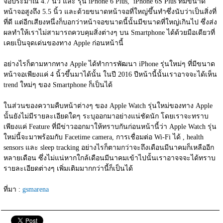
จอประมาณ 4.7 นิ้ว และ รุ่น iPhone 6 Plus,  iPhone 6S Plus ที่มีขนาด
หน้าจอสูงถึง 5.5 นิ้ว และด้วยขนาดหน้าจอที่ใหญ่ขึ้นทำซึ่งนับว่าเป็นสิ่งที่
ที่ดี แต่อีกเสียงหนึ่งก็บอกว่าหน้าจอขนาดนี้นั้นมีขนาดที่ใหญ่เกินไป ซึ่งส่ง
ผลทำให้เราไม่สามารถควบคุมสิ่งต่างๆ บน Smartphone ได้ด้วยมือเดียวที่
เคยเป็นจุดเด่นของทาง Apple ก่อนหน้านี้
อย่างไรก็ตามหากทาง Apple ได้ทำการพัฒนา iPhone รุ่นใหม่ๆ ที่มีขนาด
หน้าจอเพียงแค่ 4 นิ้วขึ้นมาได้นั้น ในปี 2016 ปีหน้านี้นั้นเราอาจจะได้เห็น 
trend ใหม่ๆ ของ Smartphone ก็เป็นได้
ในส่วนของความคืบหน้าต่างๆ ของ Apple Watch รุ่นใหม่ของทาง Apple 
นั้นยังไม่มีรายละเอียดใดๆ ระบุออกมาอย่างแน่ชัดนัก โดยเราจะทราบ
เพียงแค่ Feature ที่มีข่าวออกมาให้ทราบกันก่อนหน้านี้ว่า Apple Watch รุ่น
ใหม่นี้จะมาพร้อมกับ Facetime camera, การเชื่อมต่อ Wi-Fi ได้ , health 
sensors และ sleep tracking อย่างไรก็ตามกว่าจะถึงเดือนมีนาคมก็เหลืออีก
หลายเดือน ซึ่งไม่แน่หากใกล้เดือนมีนาคมเข้าไปนั้นเราอาจจจะได้ทราบ
รายละเอียดต่างๆ เพิ่มเติมมากกว่านี้ก็เป็นได้
ที่มา : 
gsmarena