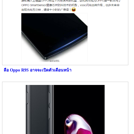
ลือ Oppo R9S อาจจะเปิดตัวเดือนหน้า