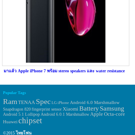
มาแล้ว Apple iPhone 7 พร้อม stereo speakers และ water resistance
Popular Tags
Ram
Spec
TENAA
Android 6.0 Marshmallow
LG
iPhone
Samsung
Battery
Xiaomi
fingerprint sensor
Snapdragon 820
Apple
Octa-core
Android 6.0.1 Marshmallow
Android 5.1 Lollipop
chipset
Huawei
©2015
ไทยโฟน