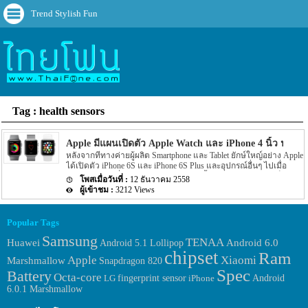
Trend Stylish Fun
Tag : health sensors
Apple มีแผนเปิดตัว Apple Watch และ iPhone 4 นิ้ว ประ
หลังจากที่ทางค่ายผู้ผลิต Smartphone และ Tablet ยักษ์ใหญ์อย่าง Apple
ได้เปิดตัว iPhone 6S และ iPhone 6S Plus และอุปกรณ์อื่นๆ ไปเมื่อ
เดือนกันยายนที่ผ่านมาไปแล้ว หลังจากนั้นไม่นานทาง Apple ก็วาง
12 ธันวาคม 2558
จำหน่ายตัวอุปกรณ์ต่างๆ ตามออกมาทั้ง iPad Pro และ อุปกรณ์เสริม
3212 Views
ต่างๆ ออกมา แต่ล่าสุดนั้นก็มีข่าวลือหลุดออกมาว่าประมาณเดือน
มีนาคม 2016 ที่จะถึงนี้ทาง Apple มีแผนว่าจะวางจำหน่าย 2 อุปกรณ์
รุ่นใหม่ของทาง Apple อย่างนาฬิกาโฮเทคอย่าง Apple Watch และ
Popular Tags
iPhone รุ่นใหม่ที่มีขนาดหน้าจอเพียงแค่ 4 นิ้วออกมา โดยรายละเอียด
Samsung
ของข่าวได้ระบุว่าจากที่ผ่านๆ มานั้นทาง Apple ได้พัฒนา Smartphone
TENAA
Huawei
Android 6.0
Android 5.1 Lollipop
รุ่นใหม่ๆ อย่าง iPhone 6 และ อย่าง iPhone 6S ออกมานั้น ขนาดของ
chipset
Ram
หน้าจอทั้ง […]
Apple
Xiaomi
Marshmallow
Snapdragon 820
Spec
Battery
Octa-core
fingerprint sensor
Android
LG
iPhone
6.0.1 Marshmallow