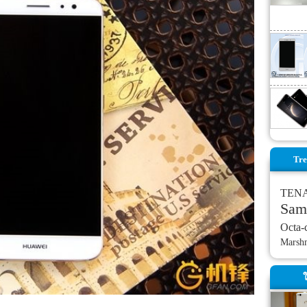
Tre
TEN
Sam
Octa-
Marsh
ใ