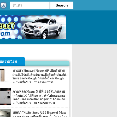
รับความนิยม
มาแล้ว Huawei Nexus 6P เปิดตัวด้วย
ราคา $500
ผ่านพ้นไปแล้วสำหรับงานเปิดตัวผลิตภัณฑ์ตัว
ใหม่ของทาง Google โดยครั้งนี้ทาง Google
ได้จับมือร่วมกับ 2 ค่ายผู้ผลิต Smart Phone
02 ตุลาคม 2558
อย่าง LG และ Huawei นั่นเอง โดย 2 รุ่นใหม่
ที่ถูกเปิดตัวมานั้นจะเป็นรุ่นของทาง LG อย่าง
ภาพหลุด Nexus 5 มีฟีเจอร์สแกนลาย
Nexus 5X และอีกรุ่นที่ตีคู่มานั้นก็คือ Huawei
นิ้วมือ
กูเกิลกับ LG ได้พัฒนาสมาร์ทโฟนแอนดรอ
Nexus 6P ตัวนี้ที่ทาง Google นั้นจับมือผลิตกับ
ยออกมาอย่างต่อเนื่อง ล่าสุดเราได้ภาพแรก
ทางค่ายผู้ผลิตอย่าง Huawei นั้นเอง สำหรับ
ของสมาร์ทโฟน Nexus 5 ซึ่งมั่นใจได้ว่าเป็น
18 สิงหาคม 2558
ราคาเปิดตัวของ โทรศัพท์มือถือรุ่นใหม่อย่าง
ของจริง แต่ไม่ชัดเจนว่าจะเป็นโมเดลสุดท้าย
Huawei Nexus 6P จะเริ่มต้นด้วยราคา $500
ที่ออกจำหน่ายหรือไม่
หลุดภาพและ Spec ของ Huawei Mate
8
หลายๆ ต่อหลายเดือนที่ผ่านมานั้นมีข่าวเกี่ยว