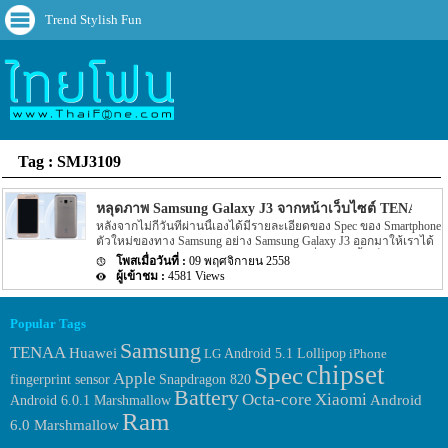
Trend Stylish Fun
Tag : SMJ3109
หลุดภาพ Samsung Galaxy J3 จากหน้าเว็บไซต์ TENAA
หลังจากไม่กี่วันที่ผ่านนี้เองได้มีรายละเอียดของ Spec ของ Smartphone
ตัวใหม่ของทาง Samsung อย่าง Samsung Galaxy J3 ออกมาให้เราได้
ทราบกันไปแล้ว โดยรายละเอียดของ Spec ที่ผ่านมานั้นเป็นราย
09 พฤศจิกายน 2558
ละเอียดจากทางองค์กรที่ทำหน้าที่ในการรับรองว่าสินค้านั้นมีมาตรา
4581 Views
ฐานจากประเทศสหรัฐอเมริกาอย่าง FCC หรือ Federal
Communications Commission นั้นเอง โดยการได้รับมาตราฐานอย่าง
FCC ซึ่งนั้นก็แปลว่า Samsung Galaxy J3 ตัวนี้ก็ใกล้ที่จะถูกเปิดตัวออก
Popular Tags
มาไม่นานนี้อีกแล้ว แต่ล่าสุดนั้นทางหน่วยงานตรวจสอบ Smartphone
Samsung
ที่จะวางจำหน่ายของประเทศจีนอย่าง TENAA ได้เผยแพร่ภาพหลุด
TENAA
Huawei
LG
Android 5.1 Lollipop
iPhone
ของตัวเครื่อง Samsung Galaxy J3 ออกมาให้เราได้เห็นตัวเครื่องกัน
chipset
Spec
ชัดๆ แล้วนั้นเอง โดยรายละเอียดของตัวเครื่องที่แสดงอยู่ใน list ของ
Apple
fingerprint sensor
Snapdragon 820
ในเว็บไซต์อย่าง TENAA นั้นมีรายละเอียดว่า model number ของ
Battery
Octa-core
Xiaomi
Android 6.0.1 Marshmallow
Android
Galaxy J3 ตัวนี้จะมีชื่อว่า SMJ3109 สำหรับรายละเอียดของ Chipset ที่
Ram
ได้จากเว็บไซต์ GFXBench นั้นจะเป็น Snapdragon […]
6.0 Marshmallow