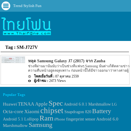
Trend Stylish Fun
Tag : SM-J727V
หลุด Samsung Galaxy J7 (2017) จาก Zauba
ช่วงที่ผ่านมานั้นนับว่าเป็นช่วงที่แฟนๆ Samsung นั้นต่างก็ติดตามข่าว
ความคืบหน้าอยู่ตลอดเพราะ ก่อนหน้านี้ได้มีข่าวออกมาว่าทางค่ายผู้
ผลิตอย่าง Samsung นั้นกำลังเร่งพัฒนา Smartphone รุ่นใหม่ๆ ใน
07 ตุลาคม 2559
ตระกูล Galaxy J series ออกมา โดยรุ่นใหม่ๆ นี้นั้นจะเป็นเวอร์ชั่น 2017
2473 Views
สำหรับปีหน้านั้นเอง อีกทั้งเมื่อประมาณกลางปีหรือประมาณเดือน
พฤษภาคมที่ผ่านมานั้นได้มีข่าวความคืบหน้าของ Galaxy J3 (2017)
ออกมาให้แฟนๆ นั้นทราบรายละเอียดกันไปแล้ว โดยรายละเอียดใน
Popular Tags
ตอนนั้นระบุว่า Galaxy J3 (2017) รุ่นใหม่นั้นผ่านการตรวจสอบตัว
เครื่องจาก TENAA แล้ว แต่ล่าสุดนั้นกลับมีข่าวความคืบหน้าของ
Spec
TENAA
Apple
Huawei
Android 6.0.1 Marshmallow
LG
Galaxy J series รุ่น Samsung Galaxy J7 (2017) ถูกเปิดเผยออกมาให้
chipset
Battery
แฟนๆ นั้นทราบรายละเอียดกันอีกครั้ง สำหรับข่าวความคืบหน้าของ
Octa-core
Xiaomi
Snapdragon 820
Samsung Galaxy J7 (2017) ล่าสุดนั้นตามข่าวระบุว่าบนหน้าเว็บไซต์
Ram
จากประเทศอินเดียอย่าง Zauba ซึ่งเป็นเว็บไซต์ตรวจสอบสินค้าเข้า
fingerprint sensor
Android 6.0
Android 5.1 Lollipop
iPhone
ออกภายในประเทศอินเดียนั้นมีรายละเอียด Smartphone Samsung
Samsung
Marshmallow
Galaxy J7 (2017) ออกมา […]