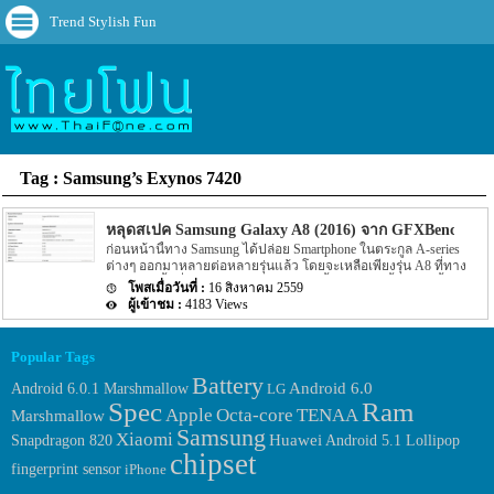
Trend Stylish Fun
Tag : Samsung’s Exynos 7420
หลุดสเปค Samsung Galaxy A8 (2016) จาก GFXBench อีกคร
ก่อนหน้านี้ทาง Samsung ได้ปล่อย Smartphone ในตระกูล A-series
ต่างๆ ออกมาหลายต่อหลายรุ่นแล้ว โดยจะเหลือเพียงรุ่น A8 ที่ทาง
Samsung นั้นที่ยังไม่ถูกปล่อยออกมา อีกทั้งก่อนหน้านี้ไม่นานนั้นข่าว
16 สิงหาคม 2559
ต่างๆ ของ Samsung Galaxy A8 (2016) ออกมาให้หลายๆ คนได้ทราบ
4183 Views
กัน แต่ล่าสุดนี้นั้นกลับมีข่าวล่าสุดของ Samsung Galaxy A8 (2016)
ออกมาอีกครั้ง หากย้อนกลับไปเมื่อปลายเดือนกรกฏาคมที่ผ่านมานี้
นั้นได้มีข่าวของ Samsung Galaxy A8 (2016) ออกมาแล้ว โดยข่าวใน
Popular Tags
ตอนนั้นเป็นสเปคของตัวเครื่องที่ถูกเปิดเผยผ่านหน้าเว็บไซต์
Battery
benchmarked เชื่อถือได้ระดับหนึ่งอย่าง GFXBench นั้นเอง แต่ล่าสุด
Android 6.0.1 Marshmallow
Android 6.0
LG
นั้นบนนหาเว็บไซต์ GFXBench นั้นกลับมีรายละเอียดของ Samsung
Spec
Ram
Apple
Octa-core
TENAA
Galaxy A8 (2016) ถูกเปิดเผยออกมาอีกครั้ง โดย Spec ของ Samsung
Marshmallow
Galaxy A8 (2016) ที่ถูกเปิดเผยจากหน้าเว็บไซต์ benchmarked […]
Samsung
Xiaomi
Huawei
Snapdragon 820
Android 5.1 Lollipop
chipset
fingerprint sensor
iPhone