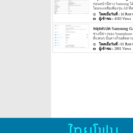
ทำจากวัสดุโลหะสีฟ้าสดใสก็เ
ก่อนหน้านี้ทาง Samsung ไ
จอขนาด 5.7 นิ้วแบบ AMOL
โดยจะเหลือเพียงรุ่น A8 ที่
ตอบสนองที่รวดเร็วต่อการใช้
ต่างๆ ของ Samsung Galaxy 
น่าสนใจของสมาร์ทโฟนรุ่นนี
16 สิงห
ของ Samsung Galaxy A8 (2
อย่างเต็มที่ไม่ว่าจะเป็น 
4183 Views
ได้มีข่าวของ Samsung Gal
32 […]
เปิดเผยผ่านหน้าเว็บไซต์ b
หลุดสเปค Samsung Ga
เว็บไซต์ GFXBench นั้นกล
ช่วงนี้ข่าวของ Smartphone 
Spec ของ Samsung Galaxy A
ที่แฟนๆ นั้นต่างก็รอติดตา
ของทาง Samsung ถูกเปิดเผย
01 สิงห
Samsung ที่มีรายละเอียดถูก
2801 Views
เอง โดยรายละเอียดของ Spe
เว็บไซต์ benchmark ที่น่า
Galaxy A8 (2016) ที่เปิดเ
ทาง Samsung จะมาพร้อมกับ 