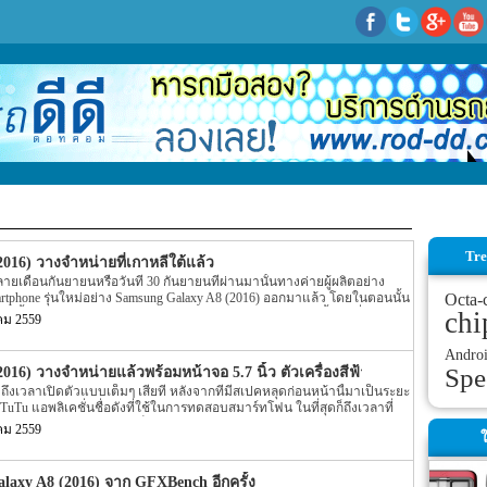
Tre
016) วางจำหน่ายที่เกาหลีใต้แล้ว
ยเดือนกันยายนหรือวันที่ 30 กันยายนที่ผ่านมานั้นทางค่ายผู้ผลิตอย่าง
artphone รุ่นใหม่อย่าง Samsung Galaxy A8 (2016) ออกมาแล้ว โดยในตอนนั้น
Octa-
ng นั้นได้ระบุว่าจะวางจำหน่าย Samsung Galaxy A8 (2016) นั้นจะเริ่มวาง
chi
คม 2559
8 (2016) นี้ในวันที่ 1 ตุลาคมที่ผ่านมาแล้ว โดยการจำหน่ายนั้นจะเป็นแบบ
ับมีความคืบหน้าของ Samsung Galaxy A8 (2016) ออกมาอีกครั้ง สำหรับข่าว
Andro
laxy A8 (2016) รุ่นใหม่ของทาง Samsung นั้นจากที่เมื่อวันที่ 1 ตุลาคมที่
Spe
016) วางจำหน่ายแล้วพร้อมหน้าจอ 5.7 นิ้ว ตัวเครื่องสีฟ้าสดใส สเปคแรง
ัวเครื่องแบบ pre-order ไปแล้ว ล่าสุดนั้นตามข่าวระบุว่า Samsung Galaxy
ถึงเวลาเปิดตัวแบบเต็มๆ เสียที หลังจากที่มีสเปคหลุดก่อนหน้านี้มาเป็นระยะ
ายแล้ว โดยประเทศแรกนั้นจะเป็นประเทศเกาหลีใต้ จากนั้นก็จะตามไปด้วย
uTu แอพลิเคชั่นชื่อดังที่ใช้ในการทดสอบสมาร์ทโฟน ในที่สุดก็ถึงเวลาที่
 […]
g Galaxy A8 (2016) แบบเป็นทางการให้ทุกคนได้ทำความรู้จักกันเสียที
คม 2559
ใ
 ได้เผยโฉมให้เห็นถึงการดีไซน์ที่ชาญฉลาด ที่เจาะกลุ่มเป้าหมายในตลาด
งดีไซน์ที่เผยโฉมออกมานี้ก็ได้สร้างความประหลาดใจให้กับสาวกซัมซุงอยู่
ที่ใกล้เคียงกับโมเดลต้นแบบมาก และการออกแบบตัวบอดี้ให้มีความบางลง
axy A8 (2016) จาก GFXBench อีกครั้ง