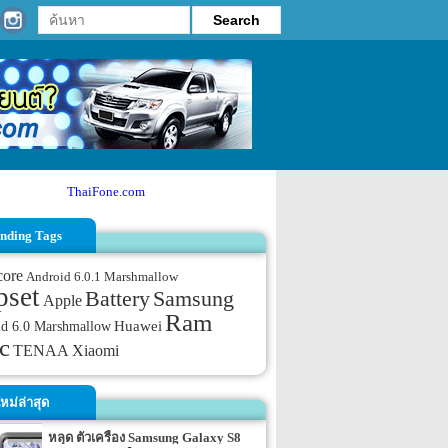
ThaiFone.com
nding Tags
core
Android 6.0.1 Marshmallow
pset
Samsung
Battery
Apple
Ram
id 6.0 Marshmallow
Huawei
c
TENAA
Xiaomi
หม่ล่าสุด
หลุด ตัวเครื่อง Samsung Galaxy S8