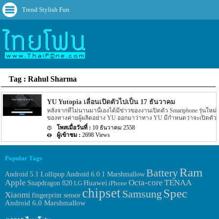
Trend Stylish Fun
Tag : Rahul Sharma
YU Yutopia เลื่อนเปิดตัวไปเป็น 17 ธันวาคม
หลังจากที่ไม่นานมานี้เองได้มีข่าวของงานเปิดตัว Smartphone รุ่นใหม่
ของทางค่ายผู้ผลิตอย่าง YU ออกมาว่าทาง YU มีกำหนดว่าจะเปิดตัว
Smartphone รุ่นใหม่อย่าง YU Yutopia ออกมากลางเดือนธันวาคมหรือ
10 ธันวาคม 2558
วันที่ 17 ธันวาคมที่จะถึงนี้เอง โดยรายละเอียดในตอนนั้นทาง YU ได้
2698 Views
ส่งรูป Teaser ออกมายืนยันอย่างเป็นทางการว่าจะเปิดตัววันที่ 7 ธันวา
มคมนี้แน่นอน แต่ล่าสุดนั้นทาง YU ได้ออกมาประกาศอีกครั้งว่างาน
เปิดตัวดังกล่าวจะเลื่อนออกไปอีก โดยรายละเอียดของข่าวดังกล่าวได้
Popular Tags
ระบุออกมาว่ากำหนดเปิดตัว Smartphone รุ่นใหม่ของทาง YU อย่าง
รุ่น YU Yutopia ที่จะมีขึ้นในวันที่ 7 ธันวาคมนี้นั้นจะถูกเลื่อนไปเป็นวัน
Ram
Battery
Android 6.0.1 Marshmallow
Android 5.1 Lollipop
ที่ 17 ธันวาคมที่จะถึงนี้แทน โดยรายละเอียดดังกล่าวน่าจะเป็นที่
Apple
Octa-core
TENAA
Huawei
Snapdragon 820
LG
iPhone
แน่นอนแล้วเพราะข่าวดังกล่าวนั้นได้ถูกโพสลงบนหน้า Social อย่าง
chipset
Spec
Twitter โดยผู้ที่โพสนั้นเป็น CEO ของทาง YU อย่าง Rahul Sharma นั้น
Samsung
Xiaomi
fingerprint sensor
เอง โดยรายละเอียดทาง Rahul Sharma ยังได้ระบุถึงเหตุผลของการ
Android 6.0 Marshmallow
เลื่อนงานเปิดตัวดังกล่าวออกไปอีกด้วยว่าทาง YU มีผลิตภัณฑ์อีกตัว
หนึ่งที่จะเปิดตัวควบคู่ไปกับ Smartphone […]