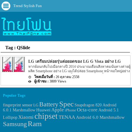
Trend Stylish Fun
Tag : QSlide
LG เตรียมปล่อยรุ่นต่อยอดของ LG G Vista อย่าง LG G Vi
หากย้อนกลับไปเมื่อกลางปี 2014 ประมาณเดือนสิงหาคมนั้นทางค่ายผู้
ผลิต Smartphone อย่าง LG เองได้ปล่อย Smartphone หน้าจอใหญ่อย่าง
LG G Vista ออกมา โดยตอนนั้นรุ่น LG G Vista ตัวนี้ถือว่าได้รับความ
26 ตุลาคม 2558
นิยมในระดับหนึ่งเลยก็ว่าได้ กลับมาปีนี้ทาง LG เองก็เตรียมตัวปล่อย
3809 Views
รุ่นน้องของ LG G Vista อย่าง LG G Vista 2 ออกมาให้เราได้ทดสอบใช้
งานกันอีกครั้ง สำหรับ Spec ของ LG G Vista 2 ตัวใหม่นี้ Cpu ภายใน
ตัวเครื่องน่าจะเป็น Cpu ที่ทำงานแบบ octa-core แต่รุ่นของ Chipset นั้น
Popular Tags
ยังไม่เป็นที่แน่ชัดว่า LG จะเลือกใช้ Chipset ตัวใหน แต่มีข่าวว่าน่าจะ
เป็น Chipset อย่าง Snapdragon 615 […]
Spec
Battery
fingerprint sensor
Android
LG
Snapdragon 820
Apple
Octa-core
Huawei
6.0.1 Marshmallow
iPhone
Android 5.1
chipset
Xiaomi
TENAA
Android 6.0 Marshmallow
Lollipop
Ram
Samsung