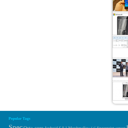
chester […]
Popular Tags
Spec
Octa-core