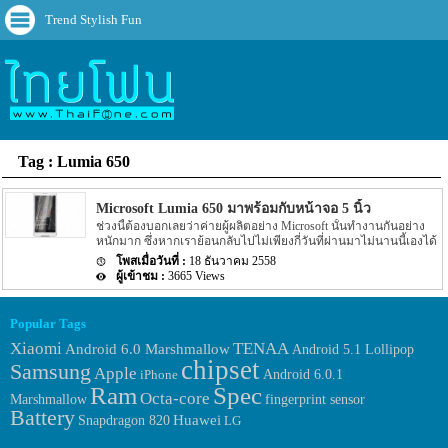
Trend Stylish Fun
Tag : Lumia 650
Microsoft Lumia 650 มาพร้อมกับหน้าจอ 5 นิ้ว
ช่วงนี้ต้องบอกเลยว่าค่ายผู้ผลิตอย่าง Microsoft นั้นทำงานกันอย่าง
หนักมาก ซึ่งหากเราย้อนกลับไปไม่เพียงกี่วันที่ผ่านมาไม่นานนี้เองได้
มีข่าวหลุดต่างๆ ของ Smartphone รุ่นใหม่ของทาง Microsoft อย่างรุ่น
18 ธันวาคม 2558
Lumia 850 เอง โดยรายละเอียดดังกล่าวได้ระบุว่า Lumia 850 รุ่นใหม่นี้
3665 Views
จะมาพร้อมกับ Codenamed ชื่อเรียกว่า Honjo และ Lumia 850 Honjo นี้
จะมาพร้อมกับ Spec ของตัวเครื่องที่ไม่น้อยเลย อีกทั้งสีของตัวเครื่อง
จะมีทั้งหมด 4 สี แต่ล่าสุดนั้นมีข่าวของ Smartphone รุ่นใหม่ของทาง
Popular Tags
Microsoft หลุดออกมาอีกแล้ว โดยรุ่นใหม่ของทาง Microsoft นี้จะเป็น
รุ่น Microsoft Lumia 650 จากรูปเราจะสังเกตุได้ว่าลักษณะการ
Xiaomi
TENAA
Android 6.0 Marshmallow
Android 5.1 Lollipop
ออกแบบของตัวเครื่อง Microsoft Lumia 650 นี้จะมีความคล้ายกับรุ่น
chipset
Samsung
Apple
Android 6.0.1
iPhone
Microsoft Lumia 850 มาก อย่างไรก็ตามรายละเอียดของข่าวดังกล่าว
Ram
Spec
ยังได้ระบุรายละเอียด Spec ของ Microsoft Lumia 650 […]
Octa-core
Marshmallow
fingerprint sensor
Battery
Huawei
Snapdragon 820
LG