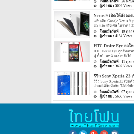
26 พฤษ
เปิดตัวมือถือซีรีย์ Lumia 
5094 Views
ผสานเจ้ากับซอฟแวร์ของคอมพ
หนึ่งสิ้นค้าที่น่าจับตามองใ
Nexus 9 เปิดให้สั่ง
แท็บเล็ต Google Nexus 9 รุ
US และฝรั่งเศส ในราคา 31
ปอนด์ 20,000 บาท เฉพาะ Wi
19 ตุลา
4184 Views
HTC Desire Eye จอใหญ
HTC Desire Eye ถูกอัพเก
คู่ ทั้งด้านหน้าและหลังได้
11 ตุลา
3697 Views
รีวิว Sony Xperia Z3 เ
รีวิว Sony Xperia Z3 เปิ
ว่าจะได้จับมือกับ T-Mobile
07 ตุลา
5660 Views