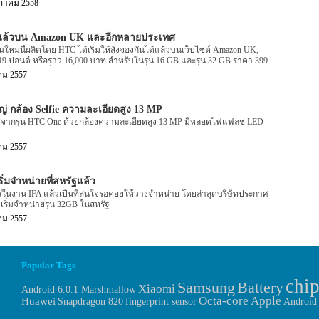
ภาคม 2558
ในชื่อ Microsoft Lumia 640 XL LTE ซึ่งเป็นตัวที่นำเอาเทคโนโลยีมือถือมาผสม
ิวเตอร์ที่ทาง Microsoft มีอยู่ ทำให้ Microsoft Lumia 640 XL LTE เป็นอีก
นปี 2015
จองแล้วบน Amazon UK และอีกหลายประเทศ
่นใหม่นี้ผลิตโดย HTC ได้เริ่มให้สั่งจองกันได้แล้วบนเว็บไซต์ Amazon UK,
9 ปอนด์ หรือราว 16,000 บาท สำหรับในรุ่น 16 GB และรุ่น 32 GB ราคา 399
-Fi ส่วนรุ่นที่สามารถเชื่อมต่อ LTE ยังไม่เปิดให้จอง
คม 2557
่ กล้อง Selfie ความละเอียดสูง 13 MP
รดจากรุ่น HTC One ด้วยกล้องความละเอียดสูง 13 MP มีหลอดไฟแฟลช LED
คม 2557
ริ่มจำหน่ายที่สหรัฐแล้ว
ดตัวในงาน IFA แล้วเป็นที่สนใจรอคอยให้วางจำหน่าย โดยล่าสุดบริษัทประกาศ
 เริ่มจำหน่ายรุ่น 32GB ในสหรัฐ
คม 2557
Popular Tags
chip
Samsung
Battery
Xiaomi
Android 6.0.1 Marshmallow
Octa-core
Apple
Huawei
fingerprint sensor
Snapdragon 820
Android 