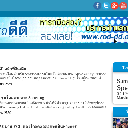
Tre
E แล้วที่อินเดีย
นานนี้เองสำหรับ Smartphone รุ่นใหม่ตัวเล็กของทาง Apple อย่างรุ่น iPhone
อกมานั้นได้ระบุว่า กำหนดวางจำหน่าย iPhone SE รุ่นใหม่นี้จะเริ่มต้นที่
Sam
ศแรก โดยกำหนดดังกล่าวก็ถือว่าตรงกับตามที่ทาง Apple นั้นได้ระบุออกมา
ยน 2559
Spe
iPhone SE รุ่นใหม่นี้ได้ถูกเปิดตัวเข้ามาที่ประเทศอินเดียอย่างเป็นทางการ
e SE รุ่นใหม่นี้นั้นจะมีลูกค้าสามารถสั่งซื้อทั้งที่เป็นการสั่งซื้อแบบ offline
6.0.1 
แบบ online นั้นจะเป็นการสั่งซื้อผ่านทาง 2 เว็บไซต์ตัวแทนจำหน่ายของ
Marsh
2 รุ่นใหม่จากทาง Samsung
t และ Infibeam นั้นเอง สำหรับราคาของตัวเครื่องนั้นจะมีราคาอยู่ที่ INR
ี่ผ่านมาประมาณเดือนธันวาคมนั้นได้มีข่าวหลุดต่างๆ ของ 2 Smartphone
ณ 20,475 สำหรับรุ่น ขนาดพื้นที่ภายในตัวเครื่องขนาด 16GB และราคาของ
ย่าง Samsung Galaxy J7 (2016) และ Samsung Galaxy J5 (2016) หลุดออกมา
000 ($735) หรือแประมาณ 25,725 สำหรับรุ่นขนาดพื้นที่ภายในตัวเครื่อง
กันไปแล้ว หลังจากนั้นไม่นานประมาณเดือนมกราคมที่ผ่านมานั้นบนหน้า
ใ
ครื่องจะมีให้เลือก 4 สีอย่าง […]
คม 2559
ด้เปิดเผยถึง Spec ของ Samsung Galaxy J5 (2016) ออกมาหลังจากนั้นไม่นาน
ยละเอียดของ Spec รุ่น Samsung Galaxy J7 (2016) ถูกเปิดเผยออกมาอีกครั้ง แต่
 Samsung Galaxy J7 (2016) และ Samsung Galaxy J5 (2016) นี้ถูกเปิดตัวออกมา
 A8 ผ่าน FCC แล้วใกล้คลอดอย่างเป็นทางการ