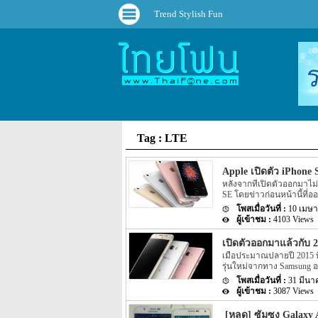
Trend Stylish Fun
Tag : LTE
Apple เปิดตัว iPhone S
หลังจากที่เปิดตัวออกมาไม่
SE โดยข่าวก่อนหน้านี้ที่ออ
ประเทศอินเดียวเป็นประเท
10 เมษา
อย่างแน่ชัด โดยล่าสุดนั้น 
4103 Views
แล้ว สำหรับการสั่งซื้อ iPhon
และ online โดยการสั่งซื้อ
เปิดตัวออกมาแล้วกับ 
ประเทศอินเดียอย่าง Flipkar
เมื่อประมาณปลายปี 2015 ท
39,000 ($585) หรือประมา
รุ่นใหม่จากทาง Samsung อ
ตัวเครื่องประมาณ INR 49,
ให้เราได้ทราบรายละเอียด
ขนาด 64GB สำหรับสีของตัวเ
31 มีนา
เว็บไซต์อย่าง GFXBench ไ
3087 Views
เพียงหนึ่งวันให้หลังก็มีรา
ล่าสุดนั้นทั้ง 2 รุ่นอย่าง
[หลุด] ซัมซุง Galaxy