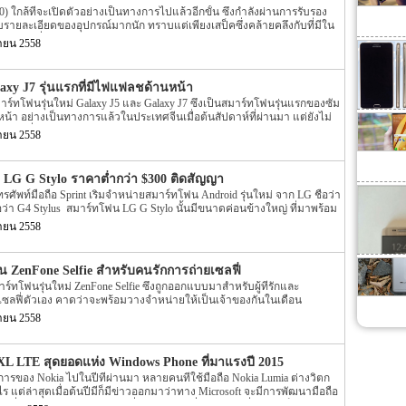
นหน้าเว็บไซต์ Samsung ของประเทศจีนนั้นได้ปรากฏ 2 รุ่นใหม่นี้ออกมา
) ใกล้ที่จะเปิดตัวอย่างเป็นทางการไปแล้วอีกขั้น ซึ่งกำลังผ่านการรับรอง
ว็บไซต์ยังได้เปิดเผย […]
รายละเอียดของอุปกรณ์มากนัก ทราบแต่เพียงเสป็คซึ่งคล้ายคลึงกับที่มีใน
งรับการเชื่อมต่อ Wi-Fi สองเสาสัญญานและ LTE
นายน 2558
laxy J7 รุ่นแรกที่มีไฟแฟลชด้านหน้า
าร์ทโฟนรุ่นใหม่ Galaxy J5 และ Galaxy J7 ซึ่งเป็นสมาร์ทโฟนรุ่นแรกของซัม
น้า อย่างเป็นทางการแล้วในประเทศจีนเมื่อต้นสัปดาห์ที่ผ่านมา แต่ยังไม่
วโลกเมื่อใด
นายน 2558
 LG G Stylo ราคาต่ำกว่า $300 ติดสัญญา
รศัพท์มือถือ Sprint เริ่มจำหน่ายสมาร์ทโฟน Android รุ่นใหม่ จาก LG ชื่อว่า
ชื่อว่า G4 Stylus สมาร์ทโฟน LG G Stylo นั้นมีขนาดค่อนข้างใหญ่ ที่มาพร้อม
ีดเขียนวาดภาพบนจอสมาร์ทโฟน คล้ายกับซัมซุง Galaxy Note
นายน 2558
น ZenFone Selfie สำหรับคนรักการถ่ายเซลฟี่
์ทโฟนรุ่นใหม่ ZenFone Selfie ซึ่งถูกออกแบบมาสำหรับผู้ที่รักและ
เซลฟี่ตัวเอง คาดว่าจะพร้อมวางจำหน่ายให้เป็นเจ้าของกันในเดือน
นายน 2558
XL LTE สุดยอดแห่ง Windows Phone ที่มาแรงปี 2015
กิจการของ Nokia ไปในปีที่ผ่านมา หลายคนที่ใช้มือถือ Nokia Lumia ต่างวิตก
 แต่ล่าสุดเมื่อต้นปีมีก็มีข่าวออกมาว่าทาง Microsoft จะมีการพัฒนามือถือ
ดเพื่อใช้ในการตีตลาดมือถือนั่นเอง ล่าสุดเมื่อต้นเดือนที่ผ่านมาก็ได้มีการ