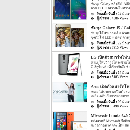
อย่างเป็นทางการแล้ว โดยบ
ซัมซุง Galaxy A8 (SM-A800
แล้วนั้นเอง อีกทั้งบนหน้าเ
จาก FCC แต่เรายังไม่ทราบ
ตลาดพื้นฐาน อย่างเช่นรอ
24 มิถุ
4386 Views
ซัมซุง Galaxy J5 / Ga
ซัมซุงได้ประกาศเปิดตัวสม
ซุงที่มีไฟ LED แฟลช ด้านห
ชัดเจนว่าจะวางจำหน่ายทั่
22 มิถุ
7815 Views
LG เปิดตัวสมาร์ทโฟน
ค่ายผู้ให้บริการโครงข่ายโท
G Stylo หรือที่เรียกกันอีก
กับปากกา Stylus สำหรับข
14 มิถุ
5183 Views
Asus เปิดตัวสมาร์ทโฟ
Asus ได้ประกาศเปิดตัวสมาร
เพลิดเพลินกับการถ่ายภาพ
กรกฎาคมนี้
02 มิถุ
6198 Views
Microsoft Lumia 640 
หลังจากที่ Microsoft ซื้อ
กังวลว่าอนาคตจะเป็นเช่นไร
ซีรีย์ Lumia ต่อและจะต่อยอ