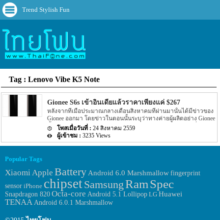
Trend Stylish Fun
Tag : Lenovo Vibe K5 Note
Gionee S6s เข้าอินเดียแล้วราคาเพียงแค่ $267
หลังจากที่เมื่อประมาณกลางเดือนสิงหาคมที่ผ่านมานั้นได้มีข่าวของ
Gionee ออกมา โดยข่าวในตอนนั้นระบุว่าทางค่ายผู้ผลิตอย่าง Gionee
นั้นจะเปิดตัว Smartphone รุ่นใหม่นามว่า Gionee S6s ออกมาที่ประเทศ
24 สิงหาคม 2559
อินเดียในวันที่ 22 สิงหาคม โดยล่าสุดนั้นกำหนดการดังกล่าวก็ตรง
3235 Views
ตามที่ระบุไว้ โดย Gionee S6s นั้นได้ถูกเปิดตัวออกมาแล้ว โดยก่อน
หน้านี้ไม่นานนั้นได้มี 2 รุ่นใหม่อย่าง Redmi Note 3 และ Lenovo Vibe
K5 Note ถูกเปิดตัวออกมาแล้วที่ประเทศอินเดีย โดยล่าสุดนั้นทาง
Popular Tags
Gionee ก็ไม่น้อยหน้าได้เปิดตัว Gionee S6s โดย Gionee S6s รุ่นนี้จะมา
Battery
พร้อมกับหน้าจอแสดงผลขนาด 5.5 นิ้ว โดยหน้าจอจะให้ความ
Xiaomi
Apple
Android 6.0 Marshmallow
fingerprint
ละเอียดอยู่ที่ 1080p สำหรับความละเอียดของกล้องนั้นจะให้ความ
chipset
Ram
Spec
Samsung
ละเอียดอยู่ที่ 8 megapixel สำหรับกล้องทางด้านหน้าตัวเครื่อง ในส่วน
sensor
iPhone
ของ Chipset ที่ขับเคลื่อนตัวเครื่องจะเป็น Chipset อย่าง MediaTek
Octa-core
Huawei
Snapdragon 820
Android 5.1 Lollipop
LG
MT6753 ขนาดของ […]
TENAA
Android 6.0.1 Marshmallow