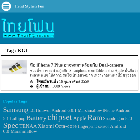
Trend Stylish Fun
Tag : KGI
ลือ iPhone 7 Plus อาจจะมาพร้อมกับ Dual-camera
ช่วงนี้ข่าวของค่ายผู้ผลิต Smartphone และ Tablet อย่าง Apple นั้นถือว่า
เหล่าแฟนๆ ให้ความสนใจเป็นอย่างมาก เพราะก่อนหน้านี้มีข่าวออก
มาว่าทาง Apple จะเปิดตัวผลิตภัณฑ์ตัวใหม่อย่าง iPhone รุ่นเล็กหน้า
16 กุมภาพันธ์ 2559
จอขนาด 4 นิ้วอย่าง iPhone 5se และ iPad Air เวอร์ชั่นใหม่ที่มีขนาด
3009 Views
ใกล้เคียงกับ iPad Pro อย่าง iPad Air 3 และนาฬิกาไฮเทครุ่นใหม่อย่าง
Apple Watch 2 นั้นเอง โดยกำหนดงานเปิดตัวนั้นจากข่าวได้ระบุว่าจะ
มีขึ้นประมาณเดือนมีนาคมที่จะถึงนี้เอง แต่หลายๆ ท่านอาจจะยังไม่
Popular Tags
ลืม iPhone ตัวใหม่ที่จะเปิดตัวปลายปีนี้อย่าง iPhone 7 นี้แน่นอนเพราะ
Samsung
ล่าสุดนั้นได้มีข่าวออกมาว่า iPhone 7 Plus นั้นจะมาพร้อมกับกล้อง
Huawei
Android 6.0.1 Marshmallow
LG
iPhone
Android
แบบ dual-camera นั้นเอง โดยรายละเอียดได้ระบุว่านักวิเคราะห์ของ
chipset
Ram
Battery
ทาง KGI อย่าง Ming-Chi Kuo ได้ระบุว่า iPhone 7 Plus […]
Apple
5.1 Lollipop
Snapdragon 820
Spec
TENAA
Xiaomi
Octa-core
fingerprint sensor
Android
6.0 Marshmallow