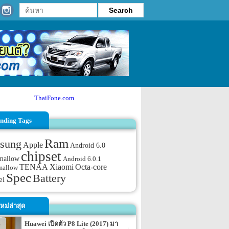
ThaiFone.com
nding Tags
Ram
sung
Apple
Android 6.0
chipset
mallow
Android 6.0.1
TENAA
Xiaomi
Octa-core
mallow
Spec
Battery
ei
หม่ล่าสุด
Huawei เปิดตัว P8 Lite (2017) มา