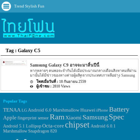
Trend Stylish Fun
Tag : Galaxy C5
Samsung Galaxy C9 อาจจะมาสิ้นปีนี้
หากหลายๆ คนพอจะจำกันได้เมื่อประมาณกลางเดือนสิงหาคมที่ผ่าน
มานั้นได้มีข่าวของทางค่ายผู้ผลิตจากประเทศเกาหลีอย่าง Samsung
ออกมา โดยรายละเอียดในตอนนั้นระบุว่าทาง Samsung นั้นกำลัง
18 กันยายน 2559
ทำการเร่งผลิต Smartphone รุ่นใหม่อย่าง Samsung Galaxy C9 อยู่ โดย
2810 Views
รายละเอียดในตอนนั้นยังคงเป็นเพียงข่าวลือเท่านั้น แต่ล่าสุดนั้นกลับ
มีข่าวของ Samsung Galaxy C9 ออกมาอีกครั้ง สำหรับรายละเอียด
ล่าสุดของ Smartphone รุ่นใหม่ของทางค่ายผู้ผลิตอย่าง Samsung
Popular Tags
Galaxy C9 อย่างรุ่น Samsung Galaxy C9 นั้นตามรายละเอียดของข่าว
Battery
ระบุว่า Samsung Galaxy C9 รุ่นใหม่นี้อาถูกเปิดตัวออกมาประมาณ
TENAA
Huawei
Android 6.0 Marshmallow
LG
iPhone
เดือนตุลาคมหรือประมาณเดือนพฤศจิกายน โดยกำหนดดังกล่าวนั้น
Ram
Spec
Samsung
Apple
Xiaomi
จะไม่เพียงแค่รุ่น Samsung Galaxy C9 เพียงรุ่นเดียวเท่านั้นแต่กำหนด
fingerprint sensor
ดังกล่าวจะเป็น Smartphone ในตระกูล ‘C’ ทั้งหมดซึ่งรวมกับ
chipset
Octa-core
Android 6.0.1
Android 5.1 Lollipop
Smartphone อีก 2 รุ่นล่าสุดที่เป็นข่าวออกมาก่อนหน้านี้อย่าง Galaxy
Marshmallow
Snapdragon 820
C5 และ Galaxy C7 เข้าไปด้วย แต่ก็น่าเสียดายที่รายละเอียดตามข่าว
นี้นั้นไม่ได้ระบุถึง Spec […]