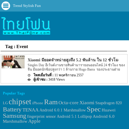
Trend Stylish Fun
Tag : Event
Xiaomi มียอดจำหน่ายสูงถึง 5.2 พันล้าน ใน 12 ชั่วโมงของอี
Singles Day อีเว้นต์งานขายสินค้ามาราธอนออนไลน์ 24 ชั่วโมง ของ
จีน มียอดนักช้อปสูงกว่า 1 ล้านราย Hugo Barra รองประธานฝ่าย
ผลิตภัณฑ์ระดับโลกของ Xiaomi โพสไว้ใน Google Plus ของเค้าเองว่า
11 พฤศจิกายน 2557
Xiaomi มียอดขายสูงถึง 163 ล้านดอลลาร์ หรือ 5.2 พันล้านบาท ใน 12
3418 Views
ชั่วโมงที่มีการเปิดจำหน่าย จากสมาร์ทโฟนจำนวน 720,000 เครื่อง
Xiaomi ทำยอดขายอย่างรวดเร็วแม้เพียงครึ่งวันของ Singles Day
เทียบกับเมื่อปีที่ผ่านมาบริษัททำยอดขายได้ 89 ล้านดอลลาร์ ในหนึ่ง
Popular Tags
วันเต็ม และสำหรับในปีนี้บริษัททำลายสถิติเดิมทะลุเป้าในเวลาเพียง 4
chipset
ชั่วโมงเท่านั้น ทั้งนี้ Singles Day เหมือนกับอีเว้นต์ช้อปปิ้งออนไลน์ที่
Ram
Octa-core
Xiaomi
LG
iPhone
Snapdragon 820
ใหญ่ที่สุด “Cyber Monday” ของสหรัฐ แม้ว่า Alibaba จะเป็นเจ้าของ
Spec
Battery
เครื่องหมายการค้านี้ ก็ไม่สามารถหยุดยั้งเว็บไซต์อื่นให้ทำตามได้จน
TENAA
Huawei
Android 6.0.1 Marshmallow
มันกลายเป็นเทศกาลหนึ่งไปแล้ว และรายงานล่าสุดของ IDC ระบุว่า
Samsung
fingerprint sensor
Android 6.0
Android 5.1 Lollipop
[…]
Apple
Marshmallow