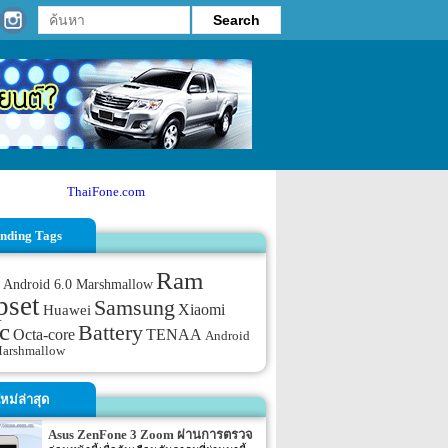
ThaiFone.com
nding Tags
Ram
Android 6.0 Marshmallow
pset
Samsung
Xiaomi
Huawei
c
Battery
TENAA
Octa-core
Android
Marshmallow
หม่ล่าสุด
Asus ZenFone 3 Zoom ผ่านการตรวจ