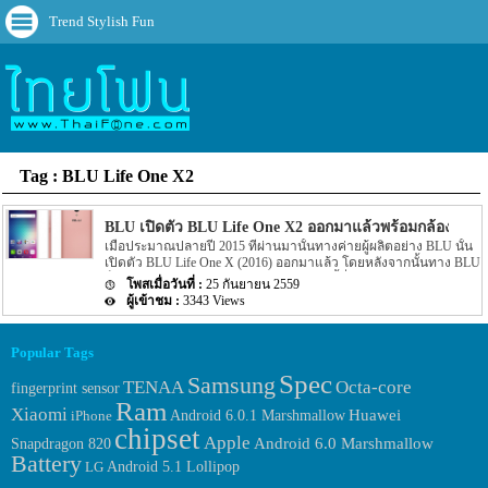
Trend Stylish Fun
Tag : BLU Life One X2
BLU เปิดตัว BLU Life One X2 ออกมาแล้วพร้อมกล้องขนา
เมื่อประมาณปลายปี 2015 ที่ผ่านมานั้นทางค่ายผู้ผลิตอย่าง BLU นั้น
เปิดตัว BLU Life One X (2016) ออกมาแล้ว โดยหลังจากนั้นทาง BLU
ก็วางจำหน่าย BLU Life One X (2016) รุ่นนี้ที่ประเทศสหรัฐอเมริกา
25 กันยายน 2559
โดยตัวเครื่องจะเป็นแบบ unlock แต่ล่าสุดนั้นกลับมีความคืบหน้าของ
3343 Views
รุ่นต่อยอดของ BLU Life One X2 ออกมาให้แฟนๆ นั้นทราบกันอีกครั้ง
สำหรับรุ่นต่อยอดของ BLU Life One X (2016) รุ่นใหม่ของทางค่ายผู้
ผลิตอย่าง BLU นั้นจะมีชื่อรุ่นว่า BLU Life One X2 นั้นเอง โดยตาม
Popular Tags
ข่าวนั้นได้ระบุถึง Spec ของตัวเครื่องออกมาอีกด้วยว่า BLU Life One
X2 รุ่นใหม่นี้จะมาพร้อมกับหน้าจอแสดงผลขนาด 5.2 นิ้ว โดยหน้าจอ
Spec
Samsung
TENAA
Octa-core
fingerprint sensor
จะให้ความละเอียดของภาพอยู่ที่ 1080p […]
Ram
Xiaomi
Huawei
Android 6.0.1 Marshmallow
iPhone
chipset
Apple
Android 6.0 Marshmallow
Snapdragon 820
Battery
LG
Android 5.1 Lollipop