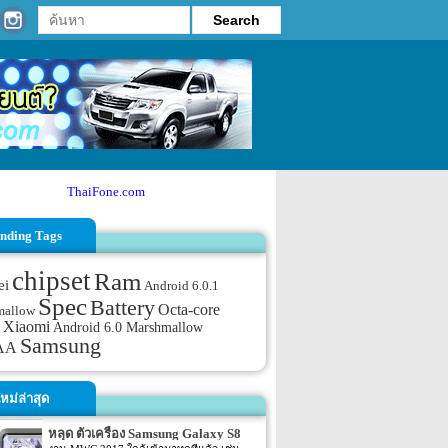
ThaiFone.com
nding Tags
chipset
Ram
ei
Android 6.0.1
Spec
Battery
Octa-core
mallow
Xiaomi
Android 6.0 Marshmallow
Samsung
AA
หม่ล่าสุด
หลุด ตัวเครื่อง Samsung Galaxy S8