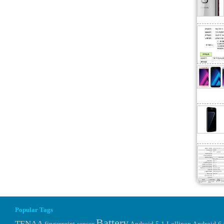
Popular Tags
Battery
TENAA