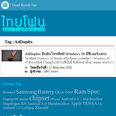
Trend Stylish Fun
Tag : AdDuplex
AdDuplex ยืนยันโทรศัพท์ Windows 10 มีฟีเจอร์แสกนม่านต
โทรศัพท์ Windows 10 Mobile หรือเรียกทางเทคนิคว่า Windows 10
กำลังจะเปิดตัวในฤดูใบไม้ร่วงสิ้นปีนี้ ซึ่งตั้งหน้าตั้งตาคอยคาดหวังว่า
ไมโครซอฟท์จะแนะนำสายผลิตภัณฑ์ชุดใหม่ที่รันระบบปฏิบัติการ
27 มิถุนายน 2558
เวอร์ชันล่าสุด ซึ่งจากรายงานก่อนหน้าระบุว่ามันเป็นแฟ็บเล็ต Lumia
1691 Views
940 XL หน้าจอกว้าง 5.7 นิ้ว และมีความละเอียดสูง 2K ใช้ชิพ Octa-
core
Popular Tags
Ram
Spec
Samsung
Battery
Octa-core
Huawei
chipset
fingerprint sensor
Android 6.0.1 Marshmallow
iPhone
Apple
TENAA
Android 6.0 Marshmallow
Snapdragon 820
LG
Xiaomi
Android 5.1 Lollipop